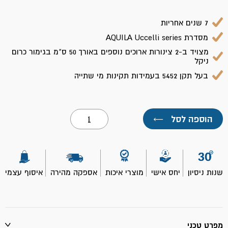
7 שנים אחריות
מסדרת AQUILA Uccelli series
מצויד ב-2 צינורות ארוכים נוספים באורך 50 ס"מ בגימור כרום
ניקל
בעל תקן 5452 בעמידות תקינות מי שתייה
כמות
הוספה לסל
←
של
ברז
פרח
נשלף
כרום
ניקל
שנות ניסיון
יחס אישי
מוצרי איכות
אספקה מהירה
איסוף עצמי
MONTE-
אקווילה
מפרט טכני