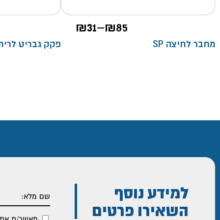
טווח
₪
31
–
₪
85
מחירים:
מחבר לחיצה SP
פקק גבריט לריתוך- 60
עד
למידע נוסף
השאירו פרטים
מאשר/ת את