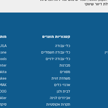
 דיוור שיווקי
קטגוריות מוצרים
מותג
כלי עבודה
UILA
ין
כלי עבודה חשמליים
tone
כלי עבודה ידניים
ools
מברגות
nter
מסורים
kita
משחזת זווית
ukee
ארגזי כלים
MAK
לבית ולגן
GDOG
אביזרים לגינה
kler
תקרות אקוסטיות
סיקה / 