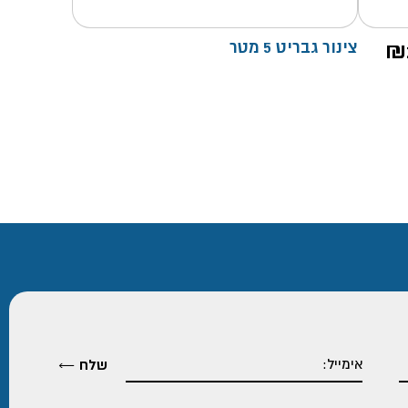
טווח
₪
צינור גבריט 5 מטר
מחירים:
עד