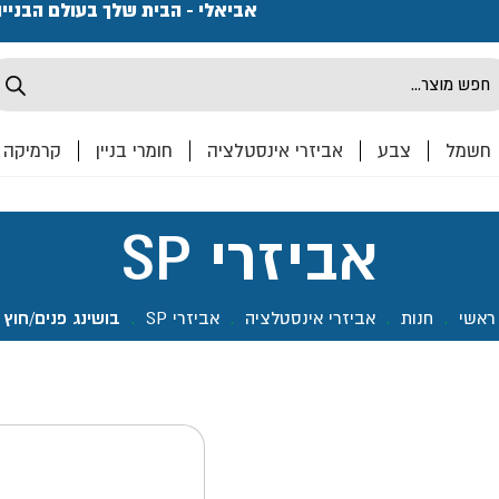
פתחנו חנות ואולם קרמיקה ברחוב המרכבה 2, חולון מחכים
אביאלי - הבית שלך בעולם הבניי
Produ
sea
חשמל
צבע
אביזרי אינסטלציה
חומרי בניין
קרמיקה
אביזרי SP
ראשי
.
חנות
.
אביזרי אינסטלציה
.
אביזרי SP
.
בושינג פנים/חוץ