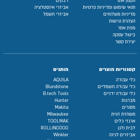
תקנון אתר
דבקים
תנאי שימוש ומדיניות פרטיות
אביזרי אינסטלציה
מדיניות משלוחים
אביזרי חשמל
הצהרת נגישות
מפת אתר
ביטול עסקה
יצירת קשר
קטגוריות מוצרים
מותגים
כלי עבודה
AQUILA
כלי עבודה חשמליים
Blundstone
כלי עבודה ידניים
B.tech Tools
מברגות
Hunter
מסורים
Makita
משחזת זווית
Milwaukee
ארגזי כלים
TOOLMAK
לבית ולגן
ROLLINGDOG
אביזרים לגינה
Winkler