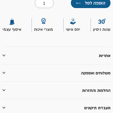
כמות
הוספה לסל
←
של
אנטי
סליפ
לקרימיקה
ופורצלן
0.946
שנות ניסיון
יחס אישי
מוצרי איכות
איסוף עצמי
ליטר
אחריות
משלוחים ואספקה
החלפות והחזרות
מעבדת תיקונים