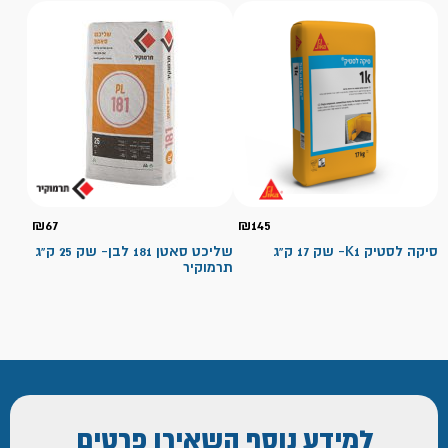
₪
67
₪
145
סיקה לסטיק K1- שק 17 ק"ג
שליכט סאטן 181 לבן- שק 25 ק"ג
תרמוקיר
למידע נוסף
השאירו פרטים