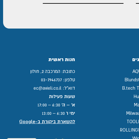
ים
חנות ראשית
AQ
כתובת:
המרכבה 2, חולון
Blunds
טלפון:
03-7946737
B.tech T
דוא"ל:
ec@avieli.co.il
Hu
שעות פעילות
Ma
א' – ה'
6:30 – 17:00
Milwa
ימי ו'
6:30 – 13:00
TOOL
להשארת ביקורת ב-Google
ROLLIN
Win