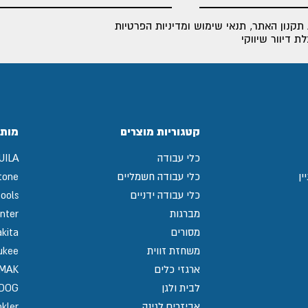
תקנון האתר
,
תנאי שימוש ומדיניות הפרטיות
 דיוור שיווקי
קטגוריות מוצרים
מותג
כלי עבודה
UILA
ין
כלי עבודה חשמליים
tone
כלי עבודה ידניים
ools
מברגות
nter
מסורים
kita
משחזת זווית
ukee
ארגזי כלים
MAK
לבית ולגן
GDOG
אביזרים לגינה
kler