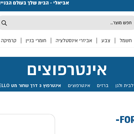
פתחנו חנות ואולם קרמיקה ברחוב המרכבה 2, חולון מחכים
אביאלי - הבית שלך בעולם הבניי
Produ
sea
חשמל
צבע
אביזרי אינסטלציה
חומרי בניין
קרמיקה
אינטרפוצים
לבית ולגן
.
ברזים
.
אינטרפוצים
.
אינטרפוץ 3 דרך שחור מט FORCELLO- אקווילה
אינטרפוץ 3 דרך שחור מט FORCELLO-