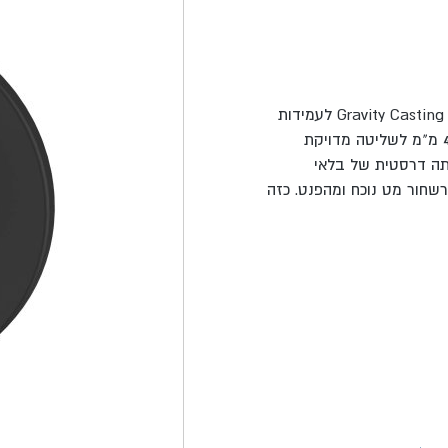
אינטרפוץ 3 דרך FORCELLO שחור מט AQUILA בעל גוף יצוק וחזק – Gravity Casting לעמידות
איתנה לשנים רבות, מנגנון קרמי מקורי ומתקדם של אקווילה בגודל 40 מ"מ לשליטה מדויקת
תה דרסטית של בלאי
שחור מט נוכח ומהפנט. כזה