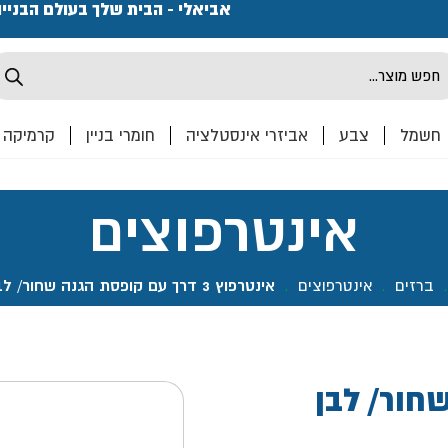
פתחנו חנות ואולם קרמיקה ברחוב המרכבה 2, חולון מחכים
אביאלי - הבית שלך בעולם הבניי
Produ
sea
חשמל
צבע
אביזרי אינסטלציה
חומרי בניין
קרמיקה
אינטרפוצים
ברזים
.
אינטרפוצים
.
אינטרפוץ 3 דרך עם קופסת הגנה שחור/ לבן ARAO- אקווילה פרימיום
נה שחור/ לבן