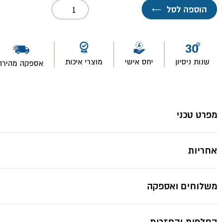
כמות
הוספה לסל
←
של
אינטרפוץ
3
*תמונות להמחשה בלבד ייתכנ
דרך
עם
קופסת
שנות ניסיון
יחס אישי
מוצרי איכות
אספקה מהירה
הגנה
שחור/
לבן
ARAO-
אקווילה
פרימיום
מפרט טכני
אחריות
משלוחים ואספקה
החלפות והחזרות