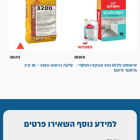
₪
152
₪
208
איטומט פלוס 502 אבקה+תוסף-
סיקה גראוט 3200 - 25 ק"ג
מיסטר פיקס
למידע נוסף
השאירו פרטים