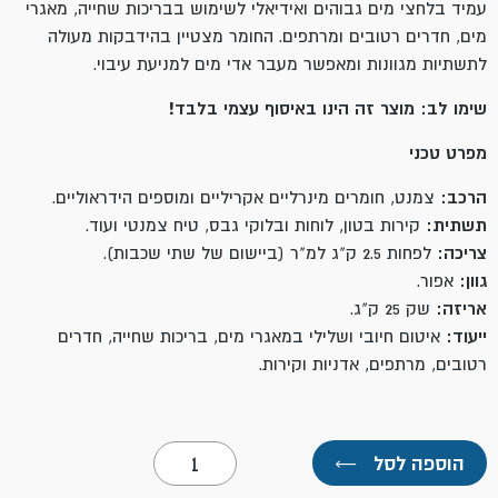
עמיד בלחצי מים גבוהים ואידיאלי לשימוש בבריכות שחייה, מאגרי
מים, חדרים רטובים ומרתפים. החומר מצטיין בהידבקות מעולה
לתשתיות מגוונות ומאפשר מעבר אדי מים למניעת עיבוי.
שימו לב: מוצר זה הינו באיסוף עצמי בלבד!
מפרט טכני
הרכב:
צמנט, חומרים מינרליים אקריליים ומוספים הידראוליים.
תשתית:
קירות בטון, לוחות ובלוקי גבס, טיח צמנטי ועוד.
צריכה:
לפחות 2.5 ק"ג למ"ר (ביישום של שתי שכבות).
גוון:
אפור.
אריזה:
שק 25 ק"ג.
ייעוד:
איטום חיובי ושלילי במאגרי מים, בריכות שחייה, חדרים
רטובים, מרתפים, אדניות וקירות.
כמות
הוספה לסל
←
של
איטומט