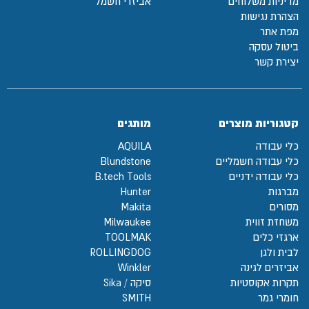
מדיניות משלוחים
אביזרי חשמל
הצהרת נגישות
מפת אתר
ביטול עסקה
יצירת קשר
קטגוריות מוצרים
מותגים
כלי עבודה
AQUILA
כלי עבודה חשמליים
Blundstone
כלי עבודה ידניים
B.tech Tools
מברגות
Hunter
מסורים
Makita
משחזת זווית
Milwaukee
ארגזי כלים
TOOLMAK
לבית ולגן
ROLLINGDOG
אביזרים לגינה
Winkler
תקרות אקוסטיות
סיקה / Sika
חומרי גמר
SMITH