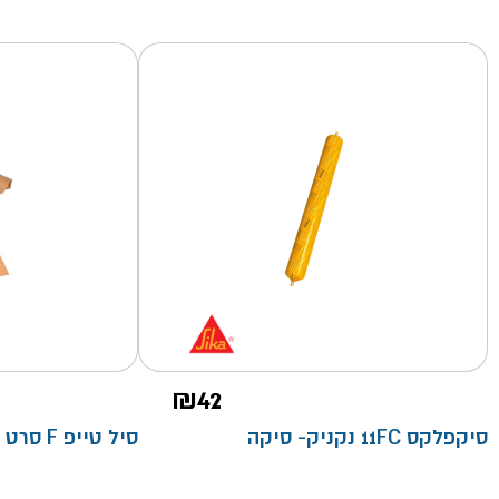
₪
42
סיקפלקס 11FC נקניק- סיקה
סיל טייפ F סרט אטימה- מחיר מ"א