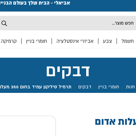
פתחנו חנות ואולם קרמיקה ברחוב המרכבה 2, חולון מחכים
אביאלי - הבית שלך בעולם הבניי
Produ
sea
חשמל
צבע
אביזרי אינסטלציה
חומרי בניין
קרמיקה
דבקים
חנות
.
חומרי בניין
.
דבקים
.
תרמיל סיליקון עמיד בחום 380 מעלות אדום