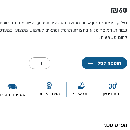
₪
60
סיליקון איכותי בגוון אדום מתוצרת איטליה שמיועד ליישומים הדורשי
גבוהות. המוצר מגיע בתצורת תרמיל ומתאים לשימוש מקצועי במערכ
לחום משמעותי.
כמות
הוספה לסל
←
של
תרמיל
סיליקון
עמיד
בחום
380
שנות ניסיון
יחס אישי
מוצרי איכות
אספקה מהירה
מעלות
אדום
מפרט טכני