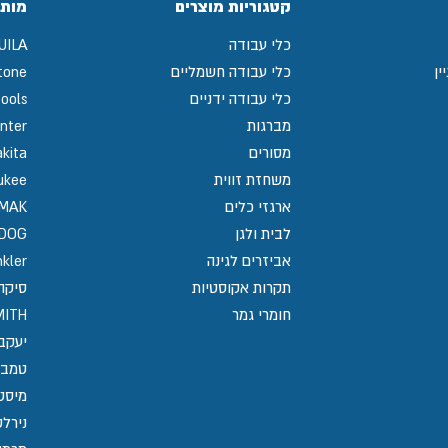
קטגוריות מוצרים
מותג
כלי עבודה
UILA
ין
כלי עבודה חשמליים
tone
כלי עבודה ידניים
ools
מברגות
nter
מסורים
kita
משחזת זווית
ukee
ארגזי כלים
MAK
לבית ולגן
GDOG
אביזרים לגינה
kler
תקרות אקוסטיות
סיקה / 
חומרי גמר
MITH
יעקב
טמבו
מיסט
נירלט