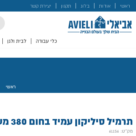
בנייה
ראשי
אודות
בלוג
תקנון
יצירת קשר
לכם!
cts
rch
כלי עבודה
לבית ולגן
ראשי
.
תרמיל סיליקון עמיד בחום 380 מעלות אדום
מק"ט: 61156