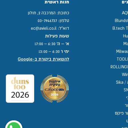
ים
חנות ראשית
AQ
כתובת:
המרכבה 2, חולון
Blunds
טלפון:
03-7946737
B.tech T
דוא"ל:
ec@avieli.co.il
Hu
שעות פעילות
Ma
א' – ה'
6:30 – 17:00
Milwa
ימי ו'
6:30 – 13:00
TOOL
להשארת ביקורת ב-Google
ROLLIN
Win
Sika
S
י
ר
ר פיקס