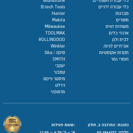
כלי עבודה חשמליים
Blundstone
כלי עבודה ידניים
B.tech Tools
מברגות
Hunter
מסורים
Makita
משחזת זווית
Milwaukee
ארגזי כלים
TOOLMAK
לבית ולגן
ROLLINGDOG
אביזרים לגינה
Winkler
תקרות אקוסטיות
סיקה / Sika
חומרי גמר
SMITH
יעקבי
טמבור
מיסטר פיקס
נירלט
תרמוקיר
כתובת: המרכבה 2, חולון
:שעות פעילות
טלפון:
03-7946737
א' – ה' 6:30 – 17:00