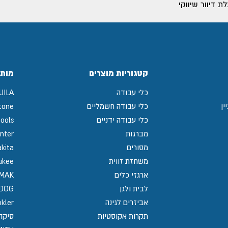
 דיוור שיווקי
קטגוריות מוצרים
מותג
כלי עבודה
UILA
ין
כלי עבודה חשמליים
tone
כלי עבודה ידניים
ools
מברגות
nter
מסורים
kita
משחזת זווית
ukee
ארגזי כלים
MAK
לבית ולגן
GDOG
אביזרים לגינה
kler
תקרות אקוסטיות
סיקה / 