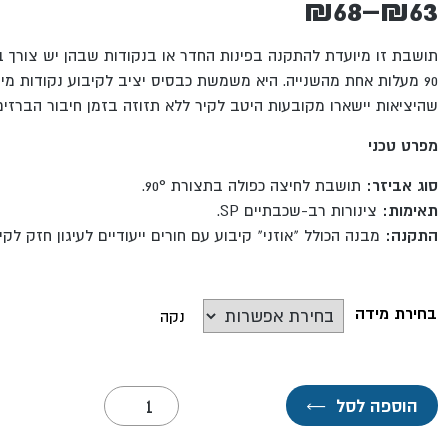
₪
68
–
₪
63
טווח
מחירים:
תושבת זו מיועדת להתקנה בפינות החדר או בנקודות שבהן יש צורך ב
90 מעלות אחת מהשנייה.
היא משמשת כבסיס יציב לקיבוע נקודות מים
שהיציאות יישארו מקובעות היטב לקיר ללא תזוזה בזמן חיבור הברזים
עד
מפרט טכני
סוג אביזר:
תושבת לחיצה כפולה בתצורת 90°.
תאימות:
צינורות רב-שכבתיים SP.
התקנה:
מבנה הכולל "אוזני" קיבוע עם חורים ייעודיים לעיגון חזק לק
בחירת מידה
נקה
כמות
הוספה לסל
←
של
תושבת