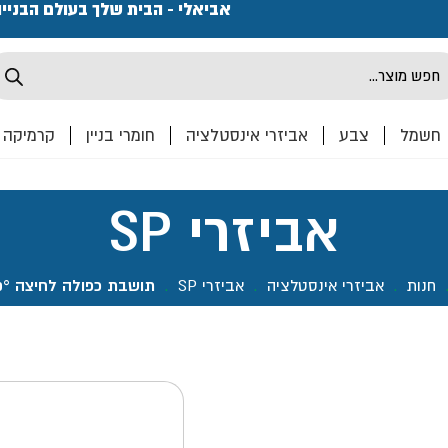
פתחנו חנות ואולם קרמיקה ברחוב המרכבה 2, חולון מחכים
אביאלי - הבית שלך בעולם הבניי
Produ
sea
חשמל
צבע
אביזרי אינסטלציה
חומרי בניין
קרמיקה
אביזרי SP
חנות
.
אביזרי אינסטלציה
.
אביזרי SP
.
תושבת כפולה לחיצה 90°- SP