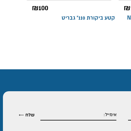
טווח
₪
100
₪
מחירים:
נחושת NTM
קטע ביקורת 110" גבריט
עד