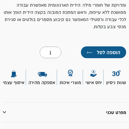
ומדויקת של חומרי מילוי.
הידית הארגונומית מאפשרת עבודה
ממושכת ללא עייפות, וראש המתכת המובנה בקצה הידית הופך אותו
לכלי עבודה ורסטילי המאפשר גם קיבוע מסמרים בולטים או סגירת
מכסי צבע בקלות.
כמות
הוספה לסל
←
של
שפכטל
מתכת
גמיש
ידית
גומי
שנות ניסיון
יחס אישי
מוצרי איכות
אספקה מהירה
איסוף עצמי
4"-
ROLLINGDOG
מפרט טכני