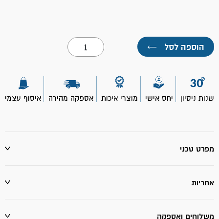
כמות
הוספה לסל
←
של
שפכטל
מקצועי
22
ס"מ
ידית
שנות ניסיון
יחס אישי
מוצרי איכות
אספקה מהירה
איסוף עצמי
גומי-
ROLLINGDOG
מפרט טכני
אחריות
משלוחים ואספקה