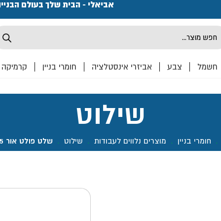
פתחנו חנות ואולם קרמיקה ברחוב המרכבה 2, חולון מחכים
אביאלי - הבית שלך בעולם הבניי
Produ
sea
חשמל
צבע
אביזרי אינסטלציה
חומרי בניין
קרמיקה
שילוט
.
חומרי בניין
.
מוצרים נלווים לעבודות
.
שילוט
.
שלט פולט אור 15*20 קומה 1-