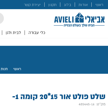
בנייה
ראשי
אודות
בלוג
תקנון
יצירת קשר
לכם!
cts
rch
כלי עבודה
לבית ולגן
ראשי
.
חנות
שלט פולט אור 15*20 קומה 1-
מק"ט: 485445-16