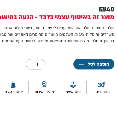
₪
40
מוצר זה באיסוף עצמי בלבד - הגעה בתיאו
שלטי בטיחות פולטי אור שמיועדים לסימון קומות, כיווני מילוט ואזהרו
משרדים ומוסדות ציבור. השלטים מיוצרים מחומרים האוגרים אור טבעי 
בחושך מוחלט, מה שמאפשר התמצאות מהירה ובטוחה בעת הפסקת חש
כמות
הוספה לסל
←
של
שלט
פולט
אור
15*20
קומה
שנות ניסיון
יחס אישי
מוצרי איכות
איסוף עצמי
1-