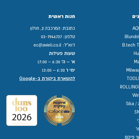
ים
חנות ראשית
AQ
כתובת:
המרכבה 2, חולון
Blunds
טלפון:
03-7946737
B.tech T
דוא"ל:
ec@avieli.co.il
Hu
שעות פעילות
Ma
א' – ה'
6:30 – 17:00
Milwa
ימי ו'
6:30 – 13:00
TOOL
להשארת ביקורת ב-Google
ROLLIN
Win
Sika
S
י
ר
ר פיקס