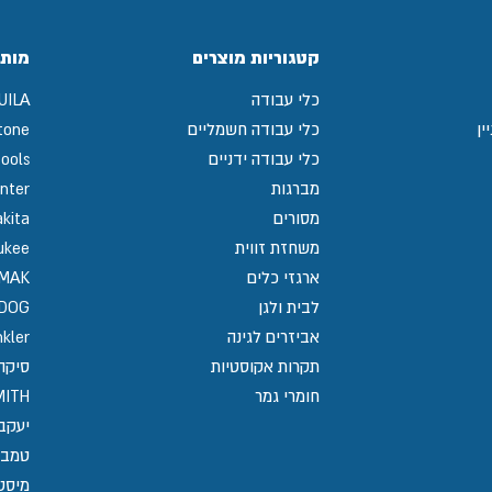
קטגוריות מוצרים
מותג
כלי עבודה
UILA
ין
כלי עבודה חשמליים
tone
כלי עבודה ידניים
ools
מברגות
nter
מסורים
kita
משחזת זווית
ukee
ארגזי כלים
MAK
לבית ולגן
GDOG
אביזרים לגינה
kler
תקרות אקוסטיות
סיקה / 
חומרי גמר
MITH
יעקב
טמבו
מיסט