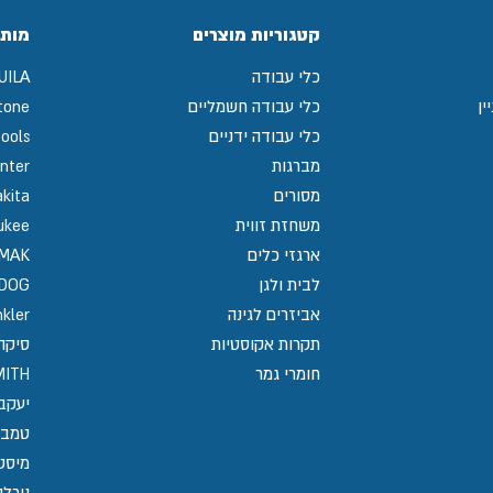
קטגוריות מוצרים
מותג
כלי עבודה
UILA
ין
כלי עבודה חשמליים
tone
כלי עבודה ידניים
ools
מברגות
nter
מסורים
kita
משחזת זווית
ukee
ארגזי כלים
MAK
לבית ולגן
GDOG
אביזרים לגינה
kler
תקרות אקוסטיות
סיקה / 
חומרי גמר
MITH
יעקב
טמבו
מיסט
נירלט