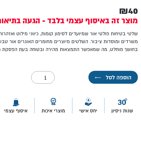
₪
40
מוצר זה באיסוף עצמי בלבד - הגעה בתיאו
שלטי בטיחות פולטי אור שמיועדים לסימון קומות, כיווני מילוט ואזהרו
משרדים ומוסדות ציבור. השלטים מיוצרים מחומרים האוגרים אור טבעי 
בחושך מוחלט, מה שמאפשר התמצאות מהירה ובטוחה בעת הפסקת חש
כמות
הוספה לסל
←
של
שלט
פולט
אור
15*20
ברז
שנות ניסיון
יחס אישי
מוצרי איכות
איסוף עצמי
סניקה