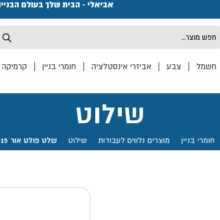
פתחנו חנות ואולם קרמיקה ברחוב המרכבה 2, חולון מחכים
אביאלי - הבית שלך בעולם הבניי
Produ
sea
חשמל
צבע
אביזרי אינסטלציה
חומרי בניין
קרמיקה
שילוט
חומרי בניין
.
מוצרים נלווים לעבודות
.
שילוט
.
שלט פולט אור 15*20 ברז סניקה