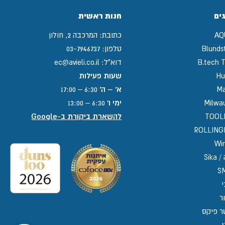
ים
חנות ראשית
AQ
כתובת:
המרכבה 2, חולון
Blunds
טלפון:
03-7946737
B.tech T
דוא"ל:
ec@avieli.co.il
Hu
שעות פעילות
Ma
א' – ה'
6:30 – 17:00
Milwa
ימי ו'
6:30 – 13:00
TOOL
להשארת ביקורת ב-Google
ROLLIN
Win
Sika
S
י
ר
ר פיקס