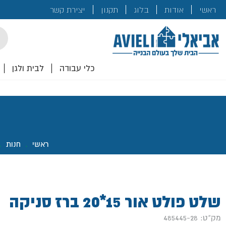
בנייה
ראשי
אודות
בלוג
תקנון
יצירת קשר
לכם!
cts
rch
כלי עבודה
לבית ולגן
ראשי
.
חנות
.
שלט פולט אור 15*20 ברז סניקה
מק"ט: 485445-28