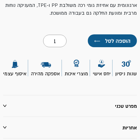
ארגונומית עם אחיזת גומי רכה
משולבת PP ו-TPE, המעניקה נוחות
מרבית ומונעת החלקה גם בעבודה ממושכת.
כמות
הוספה לסל
←
של
רולר
+
ידית
9"
מירופייבר-
שנות ניסיון
יחס אישי
מוצרי איכות
אספקה מהירה
איסוף עצמי
ROLLINGDOG
מפרט טכני
אחריות