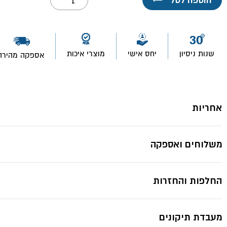
של
רולר
+
ידית
*תמונות להמחשה בלבד ייתכנ
4"
פוליאמיד-
שנות ניסיון
יחס אישי
מוצרי איכות
אספקה מהירה
ROLLINGDOG
אחריות
משלוחים ואספקה
החלפות והחזרות
מעבדת תיקונים