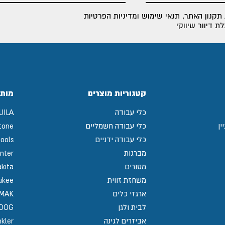
תקנון האתר
,
תנאי שימוש ומדיניות הפרטיות
 דיוור שיווקי
קטגוריות מוצרים
מותג
כלי עבודה
UILA
ין
כלי עבודה חשמליים
tone
כלי עבודה ידניים
ools
מברגות
nter
מסורים
kita
משחזת זווית
ukee
ארגזי כלים
MAK
לבית ולגן
GDOG
אביזרים לגינה
kler