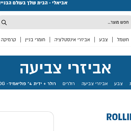
פתחנו חנות ואולם קרמיקה ברחוב המרכבה 2, חולון מחכים
אביאלי - הבית שלך בעולם הבניי
Produ
sea
חשמל
צבע
אביזרי אינסטלציה
חומרי בניין
קרמיקה
אביזרי צביעה
.
צבע
.
אביזרי צביעה
.
רולרים
.
רולר + ידית 4" פוליאמיד- ROLLINGDOG