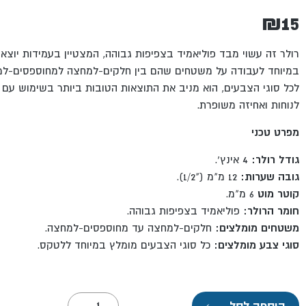
₪
15
רולר זה
עשוי מבד פוליאמיד בצפיפות גבוהה, המצטיין בעמידות יוצאת 
במיוחד לעבודה על
משטחים שהם בין חלקים-למחצה למחוספסים-ל
לכל סוגי הצבעים, הוא מניב את התוצאות הטובות ביותר בשימוש עם
לנוחות ואחיזה משופרת.
מפרט טכני
גודל רולר:
4 אינץ'.
גובה שערות:
12 מ"מ ("1/2).
קוטר מוט
6 מ"מ.
חומר הרולר:
פוליאמיד בצפיפות גבוהה.
משטחים מומלצים:
חלקים-למחצה עד מחוספסים-למחצה.
סוגי צבע מומלצים:
כל סוגי הצבעים מומלץ במיוחד ללטקס.
כמות
הוספה לסל
←