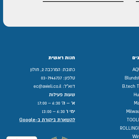
ים
חנות ראשית
AQ
כתובת:
המרכבה 2, חולון
Blunds
טלפון:
03-7946737
B.tech T
דוא"ל:
ec@avieli.co.il
Hu
שעות פעילות
Ma
א' – ה'
6:30 – 17:00
Milwa
ימי ו'
6:30 – 13:00
TOOL
להשארת ביקורת ב-Google
ROLLIN
Win