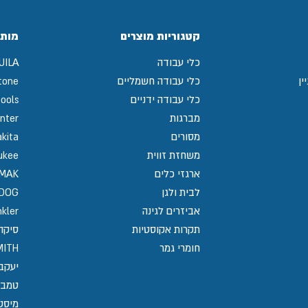
קטגוריות מוצרים
מותג
כלי עבודה
UILA
ין
כלי עבודה חשמליים
tone
כלי עבודה ידניים
ools
מברגות
nter
מסורים
kita
משחזת זווית
ukee
ארגזי כלים
MAK
לבית ולגן
GDOG
אביזרים לגינה
kler
תקרות אקוסטיות
סיקה / 
חומרי גמר
MITH
יעקב
טמבו
מיסט