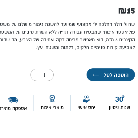
₪
15
שרוול רולר החלפה 9" מקצועי שמיועד להשגת גימור מושלם על
פוליאסטר איכותי שמבטיח עבודה נקייה ללא השרת סיבים על המשטח
הקצרים 6 מ"מ, הוא מאפשר מריחה דקה ואחידה של הצבע, מה שהו
לצביעת קירות פנימיים חלקים, דלתות ומשטחי עץ.
כמות
הוספה לסל
←
של
רולר
החלפה
9"
פוליאסטר-
ROLLINGDOG
שנות ניסיון
יחס אישי
מוצרי איכות
אספקה מהירה