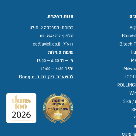
ים
חנות ראשית
AQ
כתובת:
המרכבה 2, חולון
Blunds
טלפון:
03-7946737
B.tech T
דוא"ל:
ec@avieli.co.il
Hu
שעות פעילות
Ma
א' – ה'
6:30 – 17:00
Milwa
ימי ו'
6:30 – 13:00
TOOL
להשארת ביקורת ב-Google
ROLLIN
Win
Sika
S
י
ר
ר פיקס