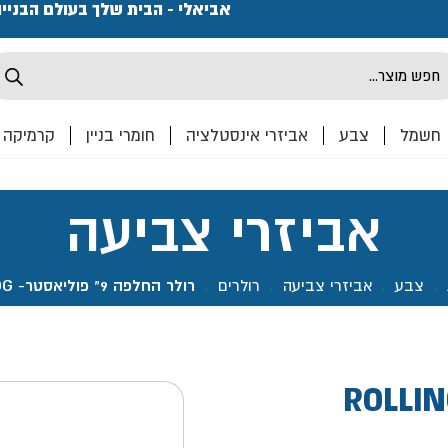
פתחנו חנות ואולם קרמיקה ברחוב המרכבה 2, חולון מחכים
אביאלי - הבית שלך בעולם הבניי
Produ
sea
חשמל
צבע
אביזרי אינסטלציה
חומרי בניין
קרמיקה
אביזרי צביעה
.
צבע
.
אביזרי צביעה
.
רולרים
.
רולר החלפה 9" פוליאסטר- ROLLINGDOG