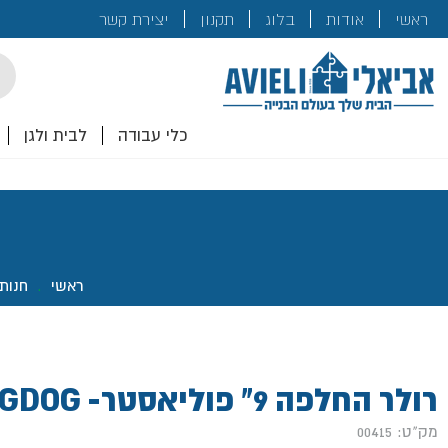
בנייה
ראשי
אודות
בלוג
תקנון
יצירת קשר
לכם!
cts
rch
כלי עבודה
לבית ולגן
ראשי
.
חנות
רולר החלפה 9" פוליאסטר- ROLLINGDOG
מק"ט: 00415