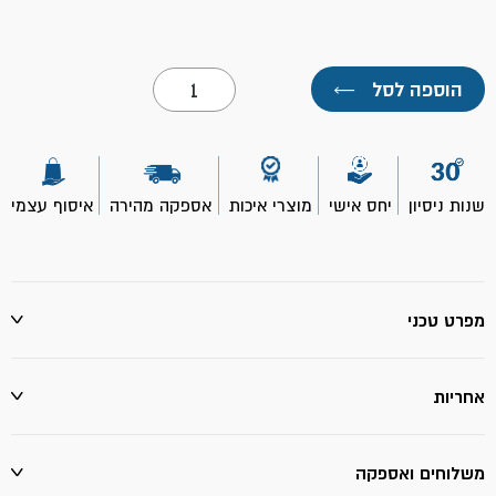
כמות
הוספה לסל
←
של
רולר
החלפה
פוליאמיד/פוליאסטר
9"
לכל
שנות ניסיון
יחס אישי
מוצרי איכות
אספקה מהירה
איסוף עצמי
סוגי
הצבעים-
ROLLINGDOG
מפרט טכני
אחריות
משלוחים ואספקה