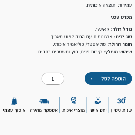
עמידות ותוצאה איכותית.
מפרט טכני
גודל רולר:
9 אינץ'.
סוג ידית:
ארגונומית עם הכנה למוט מאריך.
חומר הרולר:
פוליאסטר/ פוליאמיד איכותי.
שימוש מומלץ:
קירות פנים, חוץ ומשטחים רחבים.
כמות
הוספה לסל
←
של
רולר+ידית
9"
לכל
סוגי
הצבעים-
שנות ניסיון
יחס אישי
מוצרי איכות
אספקה מהירה
איסוף עצמי
ROLLINGDOG