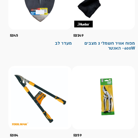
₪
45
₪
249
מפוח אוויר חשמלי 2 מצבים
מעדר לב
600W- האנטר
₪
84
₪
59