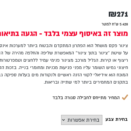
₪
271
5.428 ש"ח למטר
מוצר זה באיסוף עצמי בלבד - הגעה בתיאו
צינור פקס מושחל הוא הפתרון המתקדם והבטוח ביותר למערכות אינס
על שיטת "צינור בתוך צינור" המאפשרת שליפה והחלפה מהירה של הצ
ריצוף או קירות. הגליל מורכב מצינור פנימי עמיד ללחצים וטמפרטורות
חיצוני גמיש השומר עליו מפני פגיעות מכניות ומחומרי בנייה. בזכות 
המוכח הוא אידיאלי לקווי הזנה ראשיים ולנקודות מים בעלות ספיקה ג
בתקנים המחמירים ביותר למי שתייה ובריאות.
המחיר מתייחס לחבילה סגורה בלבד
בחירת צבע