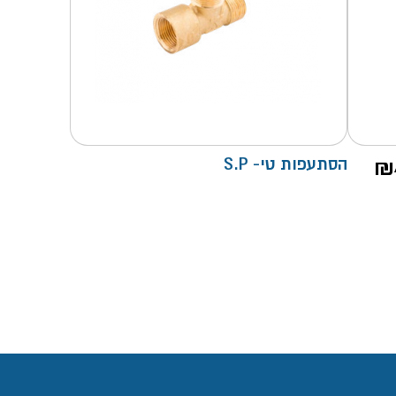
₪
הסתעפות טי- S.P