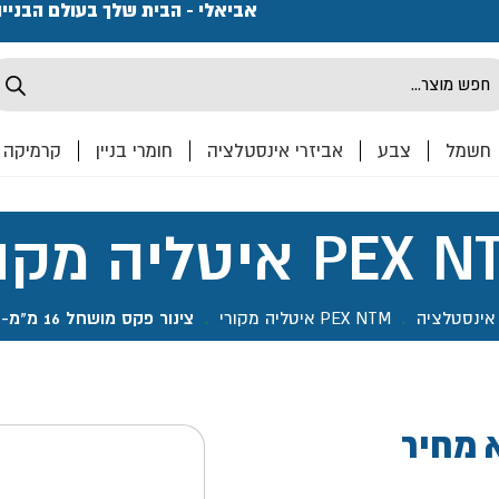
פתחנו חנות ואולם קרמיקה ברחוב המרכבה 2, חולון מחכים
אביאלי - הבית שלך בעולם הבניי
Produ
sea
חשמל
צבע
אביזרי אינסטלציה
חומרי בניין
קרמיקה
PE איטליה מקורי
 אינסטלציה
.
PEX NTM איטליה מקורי
.
צינור פקס מושחל 16 מ"מ- 50 מ"א מחיר לחבילה!
חל 16 מ"מ- 50 מ"א מחיר