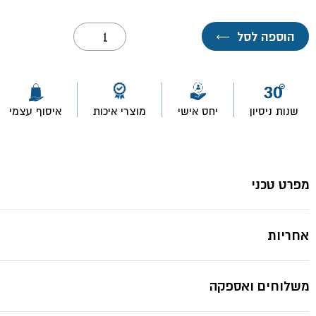
כמות
הוספה לסל
←
של
צינור
*תמונות להמחשה בלבד ייתכנ
פקס
מושחל
16
מ"מ-
שנות ניסיון
יחס אישי
מוצרי איכות
איסוף עצמי
50
מ"א
מחיר
לחבילה!
מפרט טכני
אחריות
משלוחים ואספקה