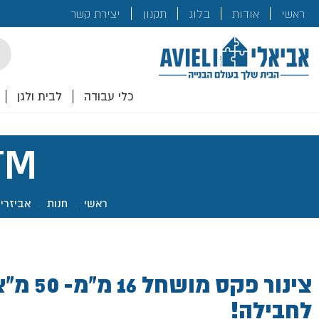
בנייה
ראשי
אודות
בלוג
תקנון
יצירת קשר
לכם!
cts
rch
כלי עבודה
לבית ולגן
X NTM
ראשי
.
חנות
.
אביזרי
צינור פקס מוש
לחבילה!