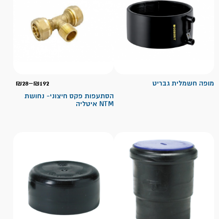
טווח
מופה חשמלית גבריט
192
₪
–
28
₪
מחירי
הסתעפות פקס חיצוני- נחושת
NTM איטליה
עד