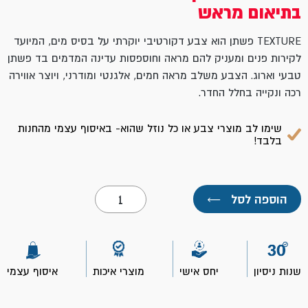
בתיאום מראש
TEXTURE פשתן הוא צבע דקורטיבי יוקרתי על בסיס מים, המיועד
לקירות פנים ומעניק להם מראה וחוספסות עדינה המדמים בד פשתן
טבעי וארוג. הצבע משלב מראה חמים, אלגנטי ומודרני, ויוצר אווירה
רכה ונקייה בחלל החדר.
שימו לב מוצרי צבע או כל נוזל שהוא- באיסוף עצמי מהחנות
בלבד!
כמות
הוספה לסל
←
של
פשתן
TEXTURE
צבע
דקורטיבי
לקירות
שנות ניסיון
יחס אישי
מוצרי איכות
איסוף עצמי
פנים
3
ל'-