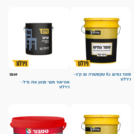
סופר גמיש K1 טקסטורה 20 ק"ג-
69
₪
נירלט
אוניאור משי מגוון 750 מ"ל-
נירלט