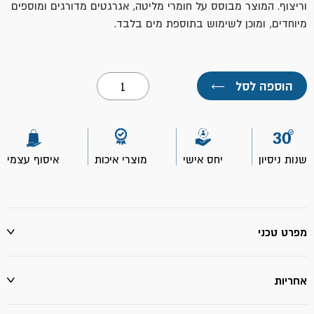
וריצוף. המוצר מבוסס על חומרי מליטה, אגרגטים מדורגים ומוספים
מיוחדים, ומוכן לשימוש בתוספת מים בלבד.
כמות
הוספה לסל
←
של
פריימר
אבקתי
מהיר
007-
שק
שנות ניסיון
יחס אישי
מוצרי איכות
איסוף עצמי
20
ק"ג
תרמוקיר
מפרט טכני
אחריות