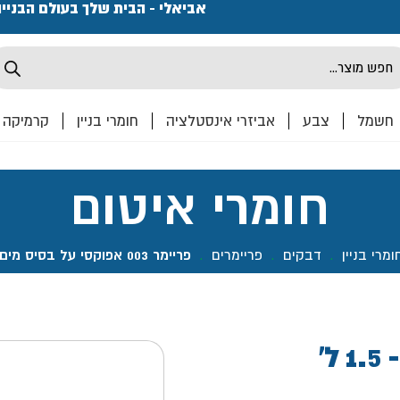
פתחנו חנות ואולם קרמיקה ברחוב המרכבה 2, חולון מחכים
אביאלי - הבית שלך בעולם הבניי
Produ
sea
חשמל
צבע
אביזרי אינסטלציה
חומרי בניין
קרמיקה
חומרי איטום
ומרי בניין
.
דבקים
.
פריימרים
.
פריימר 003 אפוקסי על בסיס מים- 1.5 ל' תרמוקיר
פריימר 003 אפוקסי על בסיס מים- 1.5 ל'