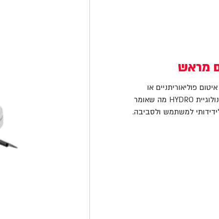
ם מראש
יטום פוליאוריתניים או
פוליאוריתניים-ביטומניים (כמו ה-SE 992/993 XR). הפריימר מיוצר בטכנולוגיית HYDRO מה שאומר
לידידותי למשתמש ולסביבה.