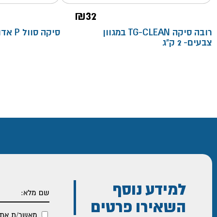
₪
32
רובה סיקה TG-CLEAN במגוון
סיקה סוול P אדום- עצר כימי מ"א
צבעים- 2 ק"ג
למידע נוסף
השאירו פרטים
מאשר/ת את