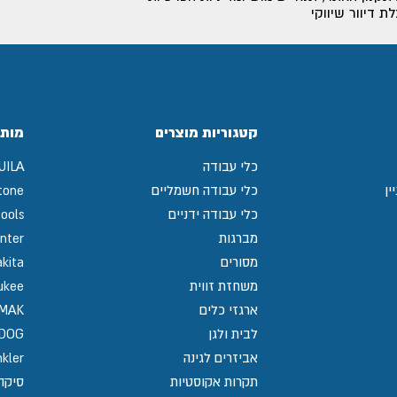
 דיוור שיווקי
קטגוריות מוצרים
מותג
כלי עבודה
UILA
ין
כלי עבודה חשמליים
tone
כלי עבודה ידניים
ools
מברגות
nter
מסורים
kita
משחזת זווית
ukee
ארגזי כלים
MAK
לבית ולגן
GDOG
אביזרים לגינה
kler
תקרות אקוסטיות
סיקה / 