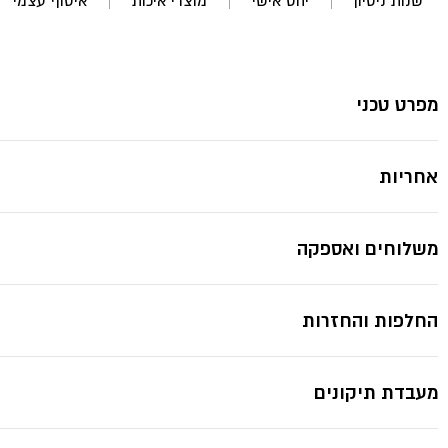
שנות ניסיון
יחס אישי
מוצרי איכות
איסוף עצמי
מים-
1.5
ל'
תרמוקיר
מפרט טכני
אחריות
משלוחים ואספקה
החלפות והחזרות
מעבדת תיקונים