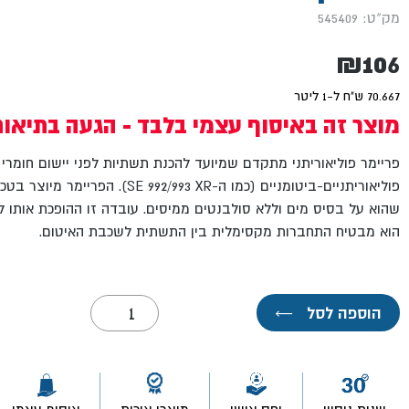
מק"ט: 545409
₪
106
70.667 ש"ח ל-1 ליטר
מוצר זה באיסוף עצמי בלבד - הגעה בתיאו
פריימר פוליאוריתני מתקדם שמיועד להכנת תשתיות לפני יישום חומרי א
שהוא על בסיס מים וללא סולבנטים ממיסים. עובדה זו ההופכת אותו 
הוא מבטיח התחברות מקסימלית בין התשתית לשכבת האיטום.
כמות
הוספה לסל
←
של
פריימר
003
אפוקסי
על
בסיס