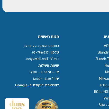
ים
חנות ראשית
AQ
כתובת:
המרכבה 2, חולון
Blunds
טלפון:
03-7946737
B.tech T
דוא"ל:
ec@avieli.co.il
Hu
שעות פעילות
Ma
א' – ה'
6:30 – 17:00
Milwa
ימי ו'
6:30 – 13:00
TOOL
להשארת ביקורת ב-Google
ROLLIN
Win
Sika