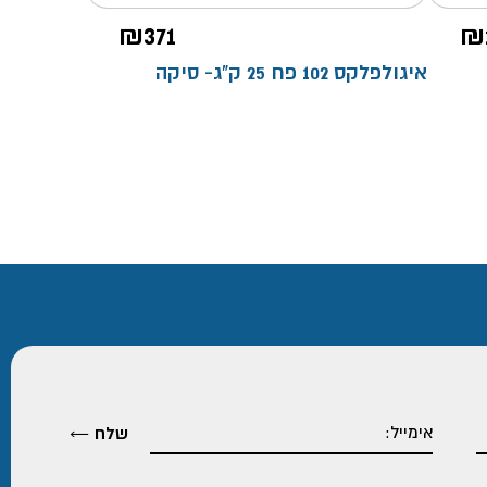
₪
371
₪
איגולפלקס 102 פח 25 ק"ג- סיקה