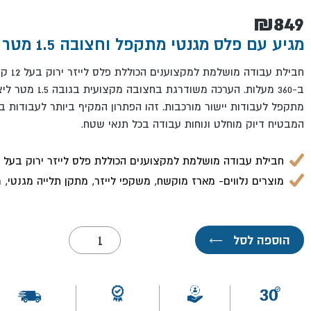
₪
849
מגיע עם פלס מגנטי מתקפל וחצובה 1.5 מטר במתנה!!
חבילת עב
ב-360 מעלות. הערכה מ
מתקפל לעבודות יישור מורכבות. זהו הפתרון המקיף ביותר לעבודות בנ
המבטיח דיוק מוחלט ונוחות עבודה בכל תנאי שטח.
חבילת עבודה מושלמת למקצוענים הכוללת פלס לייזר ירוק בעל 12 קווים!
מוצרים נלווים- מארז מוקשח, משקפי לייזר, מתקן תלייה מגנטי, מ
כמות
הוספה לסל
←
של
פלס
לייזר
3D-
XX
ירוק