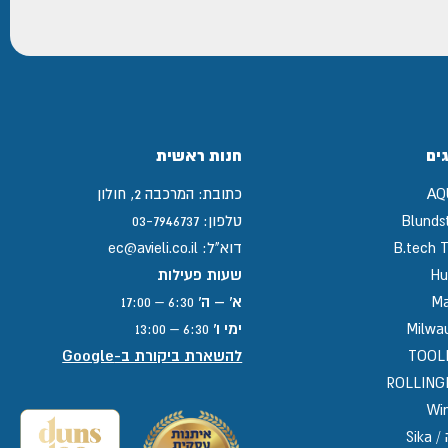
ים
חנות ראשית
AQ
כתובת:
המרכבה 2, חולון
Blunds
טלפון:
03-7946737
B.tech T
דוא"ל:
ec@avieli.co.il
Hu
שעות פעילות
Ma
א' – ה'
6:30 – 17:00
Milwa
ימי ו'
6:30 – 13:00
TOOL
להשארת ביקורת ב-Google
ROLLIN
Win
Sika