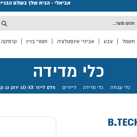
פתחנו חנות ואולם קרמיקה ברחוב המרכבה 2, חולון מחכים
אביאלי - הבית שלך בעולם הבניי
Produ
sea
חשמל
צבע
אביזרי אינסטלציה
חומרי בניין
קרמיקה
כלי מדידה
.
כלי עבודה
.
כלי מדידה
.
לייזרים
.
פלס לייזר 3D-XX ירוק 12 קווים- B.TECH