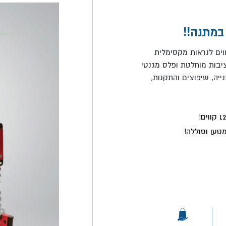
ודה מושלמת למקצוענים הכוללת פלס לייזר ירוק בעל 12 קווים לנראות מקסימלית
שודרגת בחצובה מקצועית בגובה 1.5 מטר ליציבות מוחלטת ופלס מגנטי
ייה, שיפוצים והתקנות,
טען וסוללה!