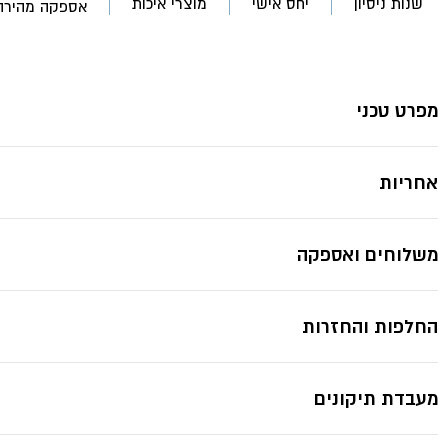
שנות ניסיון
יחס אישי
מוצרי איכות
אספקה מהירה
12
קווים-
B.TECH
*תמונות להמחשה בלבד ייתכנ
מפרט טכני
אחריות
משלוחים ואספקה
החלפות והחזרות
מעבדת תיקונים