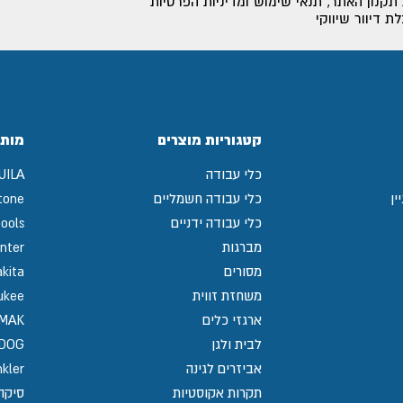
תקנון האתר
,
תנאי שימוש ומדיניות הפרטיות
 דיוור שיווקי
קטגוריות מוצרים
מותג
כלי עבודה
UILA
ין
כלי עבודה חשמליים
tone
כלי עבודה ידניים
ools
מברגות
nter
מסורים
kita
משחזת זווית
ukee
ארגזי כלים
MAK
לבית ולגן
GDOG
אביזרים לגינה
kler
תקרות אקוסטיות
סיקה / 