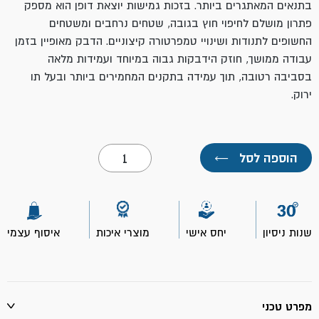
בתנאים המאתגרים ביותר. בזכות גמישות יוצאת דופן הוא מספק
פתרון מושלם לחיפוי חוץ בגובה, שטחים נרחבים ומשטחים
החשופים לתנודות ושינויי טמפרטורה קיצוניים. הדבק מאופיין בזמן
עבודה ממושך, חוזק הידבקות גבוה במיוחד ועמידות מלאה
בסביבה רטובה, תוך עמידה בתקנים המחמירים ביותר ובעל תו
ירוק.
כמות
הוספה לסל
←
של
פלסטומר
770-
שק
25
ק"ג
שנות ניסיון
יחס אישי
מוצרי איכות
איסוף עצמי
תרמוקיר
מפרט טכני