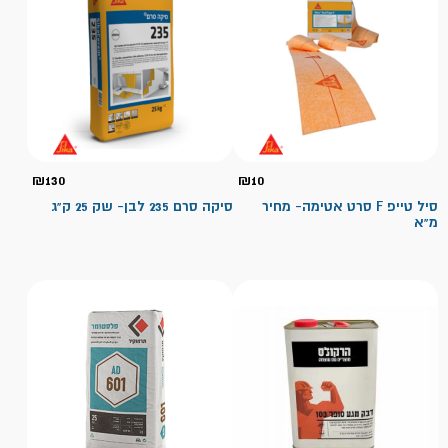
₪
130
₪
10
סיל טייפ F סרט אטימה- מחיר
סיקה סרם 235 לבן- שק 25 ק"ג
מ"א