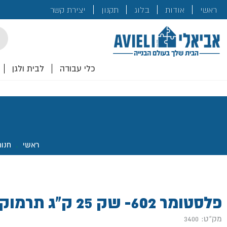
בנייה
ראשי
אודות
בלוג
תקנון
יצירת קשר
לכם!
cts
rch
כלי עבודה
לבית ולגן
ראשי
.
חנו
פלסטומר 602- שק 25 ק"ג תרמוקיר
מק"ט: 3400