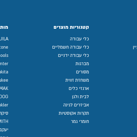
קטגוריות מוצרים
מותג
כלי עבודה
UILA
ין
כלי עבודה חשמליים
tone
כלי עבודה ידניים
ools
מברגות
nter
מסורים
kita
משחזת זווית
ukee
ארגזי כלים
MAK
לבית ולגן
GDOG
אביזרים לגינה
kler
תקרות אקוסטיות
סיקה / 
חומרי גמר
MITH
יעקב