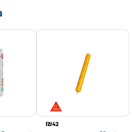
מ
₪
42