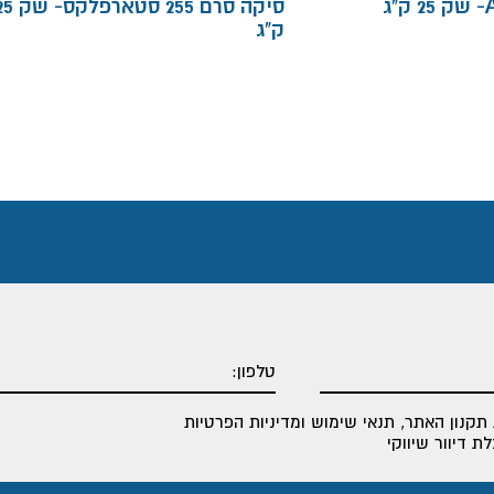
פלסטומר 500 AD- שק 25 ק"ג
סיקה סרם 255 סטארפלקס
ק"ג
תקנון האתר
,
תנאי שימוש ומדיניות הפרטיות
 דיוור שיווקי