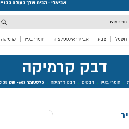
פתחנו חנות ואולם קרמיקה ברחוב המרכבה 2, חולון מחכים
אביאלי - הבית שלך בעולם הבניי
Produ
sea
חשמל
צבע
אביזרי אינסטלציה
חומרי בניין
קרמיקה
דבק קרמיקה
ת
.
חומרי בניין
.
דבקים
.
דבק קרמיקה
.
פלסטומר 602- שק 25 ק"ג תרמוקיר