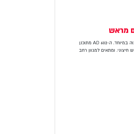
ם מראש
פלסטומר 602 הוא דבק צמנטי מקצועי, גמיש ובעל כושר הידבקות גבוה במיוחד. ה-AD 602 מתוכנן
חיצוני. ומתאים למגוון רחב