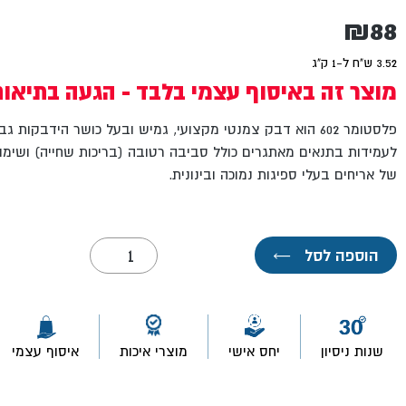
₪
88
3.52 ש"ח ל-1 ק"ג
מוצר זה באיסוף עצמי בלבד - הגעה בתיאו
לעמידות בתנאים מאתגרים כולל סביבה רטובה (בריכות שחייה) ושימוש 
של אריחים בעלי ספיגות נמוכה ובינונית.
כמות
הוספה לסל
←
של
פלסטומר
602-
שק
25
ק"ג
שנות ניסיון
יחס אישי
מוצרי איכות
איסוף עצמי
תרמוקיר