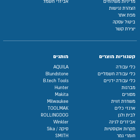
מדיניות משלוחים
אביזרי חשמל
הצהרת נגישות
מפת אתר
ביטול עסקה
יצירת קשר
קטגוריות מוצרים
מותגים
כלי עבודה
AQUILA
כלי עבודה חשמליים
Blundstone
כלי עבודה ידניים
B.tech Tools
מברגות
Hunter
מסורים
Makita
משחזת זווית
Milwaukee
ארגזי כלים
TOOLMAK
לבית ולגן
ROLLINGDOG
אביזרים לגינה
Winkler
תקרות אקוסטיות
סיקה / Sika
חומרי גמר
SMITH