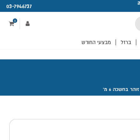
ה
פתחנו חנות ו
03-7946737
לכם!
0
ברזל
מבצעי החודש
הר בחשכה 6 מ'