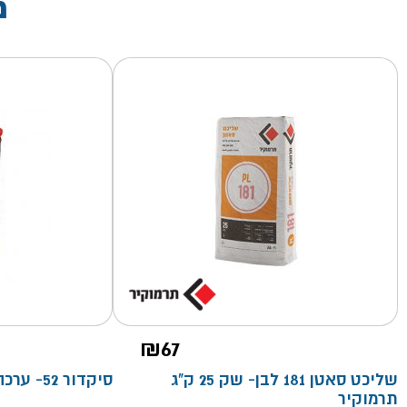
מ
₪
67
שליכט סאטן 181 לבן- שק 25 ק"ג
סיקדור 52- ערכה 6 ק"ג
תרמוקיר