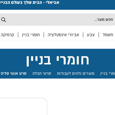
פתחנו חנות ואולם קרמיקה ברחוב המרכבה 2, חולון מחכים
אביאלי - הבית שלך בעולם הבניי
Produ
sea
חשמל
צבע
אביזרי אינסטלציה
חומרי בניין
קרמיקה
חומרי בניין
מרי בניין
.
מוצרים נלווים לעבודות
.
סרטי חבלה
.
סרט אנטי סליפ זו