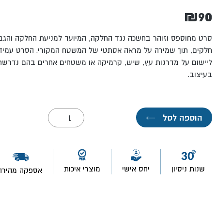
₪
90
סרט מחוספס וזוהר בחשכה נגד החלקה, המיועד למניעת החלקה והג
חלקים, תוך שמירה על מראה אסתטי של המשטח המקורי. הסרט עמיד 
ליישום על מדרגות עץ, שיש, קרמיקה או משטחים אחרים בהם נדרשת
בעיצוב.
כמות
הוספה לסל
←
של
סרט
אנטי
סליפ
זוהר
בחשכה
שנות ניסיון
יחס אישי
מוצרי איכות
אספקה מהירה
6
מ'