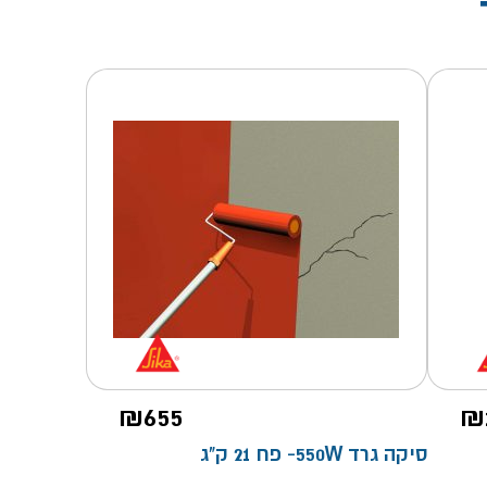
₪
655
₪
סיקה גרד 550W- פח 21 ק"ג