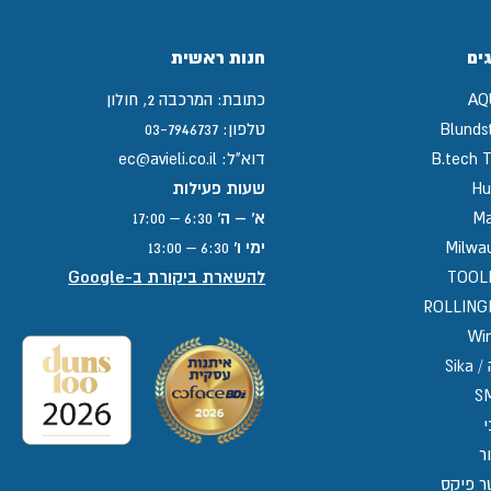
ים
חנות ראשית
AQ
כתובת:
המרכבה 2, חולון
Blunds
טלפון:
03-7946737
B.tech T
דוא"ל:
ec@avieli.co.il
Hu
שעות פעילות
Ma
א' – ה'
6:30 – 17:00
Milwa
ימי ו'
6:30 – 13:00
TOOL
להשארת ביקורת ב-Google
ROLLIN
Win
Sika
S
י
ר
ר פיקס