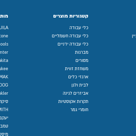
קטגוריות מוצרים
מותג
כלי עבודה
UILA
ין
כלי עבודה חשמליים
tone
כלי עבודה ידניים
ools
מברגות
nter
מסורים
kita
משחזת זווית
ukee
ארגזי כלים
MAK
לבית ולגן
GDOG
אביזרים לגינה
kler
תקרות אקוסטיות
סיקה / 
חומרי גמר
MITH
יעקב
טמבו
מיסט