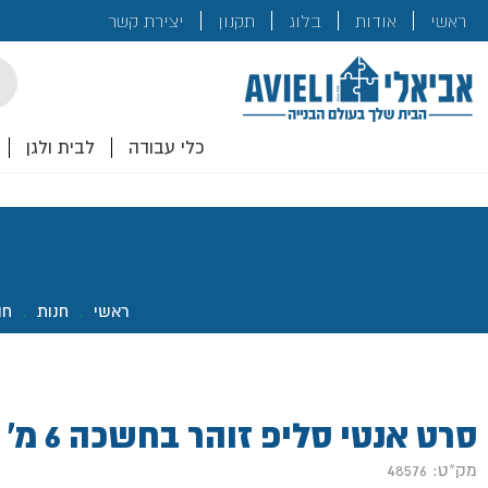
בנייה
ראשי
אודות
בלוג
תקנון
יצירת קשר
לכם!
cts
rch
כלי עבודה
לבית ולגן
ראשי
.
חנות
.
חו
סרט אנטי סליפ זוהר בחשכה 6 מ'
מק"ט: 48576