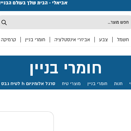
פתחנו חנות ואולם קרמיקה ברחוב המרכבה 2, חולון מחכים
אביאלי - הבית שלך בעולם הבניי
Produ
sea
חשמל
צבע
אביזרי אינסטלציה
חומרי בניין
קרמיקה
חומרי בניין
.
חנות
.
חומרי בניין
.
מוצרי טיח
.
סרגל אלומיניום h לטיח גבס 2 מ'