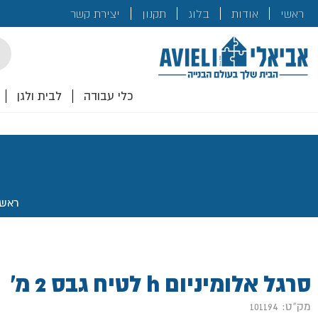
בנייה
ראשי
אודות
בלוג
תקנון
יצירת קשר
לכם!
cts
rch
כלי עבודה
לבית ולגן
ראשי
סרגל אלומיניום h לטיח גבס 2 מ'
מק"ט: 101194