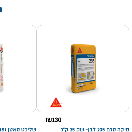
מ
₪
130
סיקה סרם 235 לבן- שק 25 ק"ג