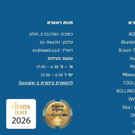
ים
חנות ראשית
AQ
כתובת:
המרכבה 2, חולון
Blunds
טלפון:
03-7946737
B.tech T
דוא"ל:
ec@avieli.co.il
Hu
שעות פעילות
Ma
א' – ה'
6:30 – 17:00
Milwa
ימי ו'
6:30 – 13:00
TOOL
להשארת ביקורת ב-Google
ROLLIN
Win
Sika
S
י
ר