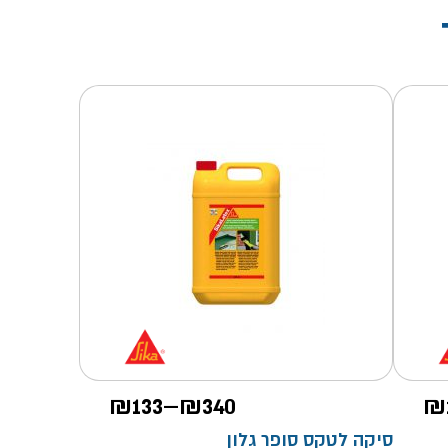
טווח
₪
133
–
₪
340
₪
מחירים:
סיקה לטקס סופר גלון