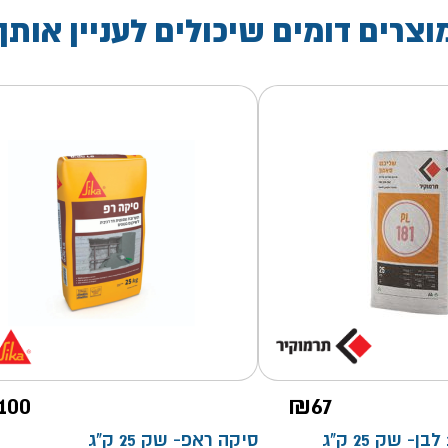
וצרים דומים שיכולים לעניין אותך
100
₪
67
שליכט סאטן 181 לבן- שק 25 ק"ג
סיקה ראפ- שק 25 ק"ג