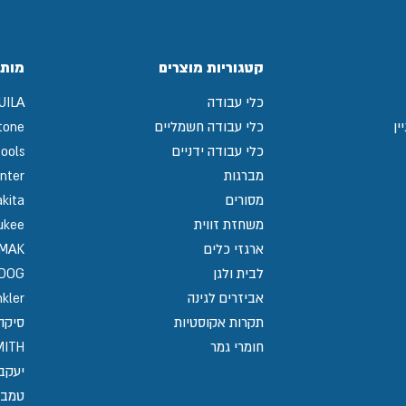
קטגוריות מוצרים
מותג
כלי עבודה
UILA
ין
כלי עבודה חשמליים
tone
כלי עבודה ידניים
ools
מברגות
nter
מסורים
kita
משחזת זווית
ukee
ארגזי כלים
MAK
לבית ולגן
GDOG
אביזרים לגינה
kler
תקרות אקוסטיות
סיקה / 
חומרי גמר
MITH
יעקב
טמבו