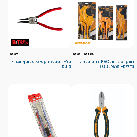
טווח
₪
39
₪
31
–
₪
100
מחירים:
חותך צינורות PVC להב בכמה
פלייר טבעות קפיצי מכופף סגור-
גדלים- TOOLMAK
ביטק
עד