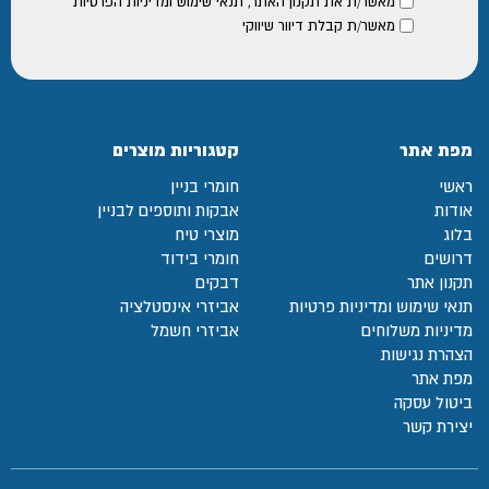
מאשר/ת את
תקנון האתר
,
תנאי שימוש ומדיניות הפרטיות
מאשר/ת קבלת דיוור שיווקי
מפת אתר
קטגוריות מוצרים
ראשי
חומרי בניין
אודות
אבקות ותוספים לבניין
בלוג
מוצרי טיח
דרושים
חומרי בידוד
תקנון אתר
דבקים
תנאי שימוש ומדיניות פרטיות
אביזרי אינסטלציה
מדיניות משלוחים
אביזרי חשמל
הצהרת נגישות
מפת אתר
ביטול עסקה
יצירת קשר