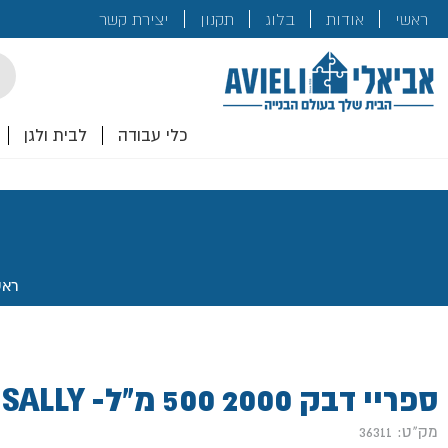
בנייה
ראשי
אודות
בלוג
תקנון
יצירת קשר
לכם!
cts
rch
כלי עבודה
לבית ולגן
ראש
ספריי דבק 2000 500 מ"ל- SALLY
מק"ט: 36311