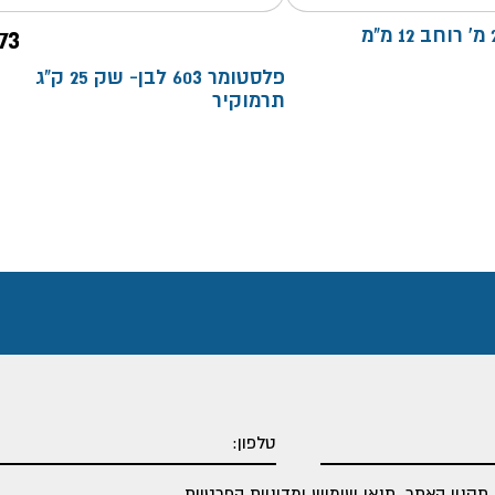
דבק דו צדדי 2.5 מ' רוחב 12 מ"מ
73
פלסטומר 603 לבן- שק 25 ק"ג
תרמוקיר
תקנון האתר
,
תנאי שימוש ומדיניות הפרטיות