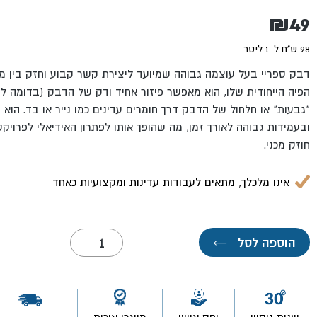
₪
49
98 ש"ח ל-1 ליטר
דבק ספריי בעל עוצמה גבוהה שמיועד ליצירת קשר קבוע וחזק בין מג
הפיה הייחודית שלו, הוא מאפשר פיזור אחיד ודק של הדבק (בדומה לר
"גבעות" או חלחול של הדבק דרך חומרים עדינים כמו נייר או בד. הוא 
ובעמידות גבוהה לאורך זמן, מה שהופך אותו לפתרון האידיאלי לפרוי
חוזק מכני.
אינו מלכלך, מתאים לעבודות עדינות ומקצועיות כאחד
כמות
הוספה לסל
←
של
ספריי
דבק
2000
500
מ"ל-