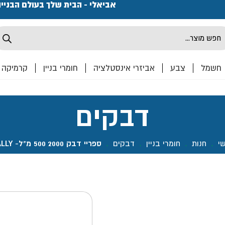
פתחנו חנות ואולם קרמיקה ברחוב המרכבה 2, חולון מחכים
אביאלי - הבית שלך בעולם הבניי
Produ
sea
חשמל
צבע
אביזרי אינסטלציה
חומרי בניין
קרמיקה
דבקים
י
.
חנות
.
חומרי בניין
.
דבקים
.
ספריי דבק 2000 500 מ"ל- SALLY