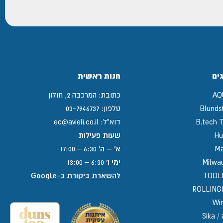
ים
חנות ראשית
AQ
כתובת:
המרכבה 2, חולון
Blunds
טלפון:
03-7946737
B.tech T
דוא"ל:
ec@avieli.co.il
Hu
שעות פעילות
Ma
א' – ה'
6:30 – 17:00
Milwa
ימי ו'
6:30 – 13:00
TOOL
להשארת ביקורת ב-Google
ROLLIN
Win
Sika