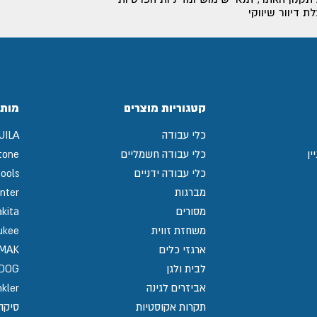
 דיוור שיווקי
קטגוריות מוצרים
מותג
כלי עבודה
UILA
ין
כלי עבודה חשמליים
tone
כלי עבודה ידניים
ools
מברגות
nter
מסורים
kita
משחזת זווית
ukee
ארגזי כלים
MAK
לבית ולגן
GDOG
אביזרים לגינה
kler
תקרות אקוסטיות
סיקה / 