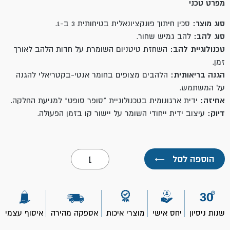
מפרט טכני
סוג מוצר:
סכין חיתוך פונקציונאלית בטיחותית 3 ב-1.
סוג להב:
להב גמיש שחור.
טכנולוגיית להב:
השחזת טיטניום השומרת על חדות הלהב לאורך
זמן.
הגנה בריאותית:
הלהבים מצופים בחומר אנטי-בקטריאלי להגנה
על המשתמש.
אחיזה:
ידית ארגונומית בטכנולוגיית "סופר סופט" למניעת החלקה.
דיוק:
עיצוב ידית ייחודי השומר על יישור קו בזמן הפעולה.
כמות
הוספה לסל
←
של
סכין
יפני
סופר
סופט
18
שנות ניסיון
יחס אישי
מוצרי איכות
אספקה מהירה
איסוף עצמי
מ"מ
3