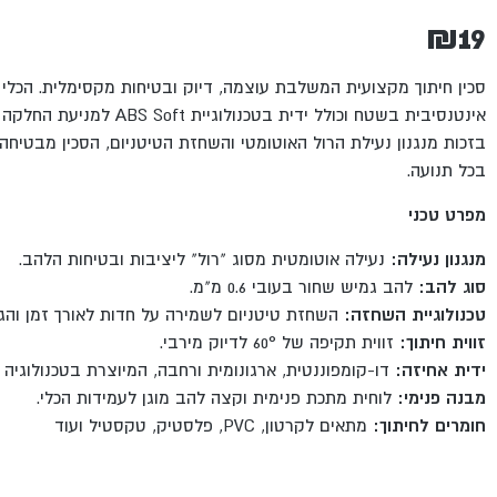
₪
19
סכין חיתוך מקצועית המשלבת עוצמה, דיוק ובטיחות מקסימלית. הכלי 
אינטנסיבית בשטח וכולל ידית בטכנול
בזכות מנגנון נעילת הרול האוטומטי והשחזת הטיטניום, הסכין מבטיחה
בכל תנועה.
מפרט טכני
מנגנון נעילה:
נעילה אוטומטית מסוג "רול" ליציבות ובטיחות הלהב.
סוג להב:
להב גמיש שחור בעובי 0.6 מ"מ.
טכנולוגיית השחזה:
השחזת טיטניום לשמירה על חדות לאורך זמן והג
זווית חיתוך:
זווית תקיפה של 60° לדיוק מירבי.
ידית אחיזה:
דו-קומפוננטית, ארגונומית ורחבה, המיוצרת בטכנולוגיה 
מבנה פנימי:
לוחית מתכת פנימית וקצה להב מוגן לעמידות הכלי.
חומרים לחיתוך:
מתאים לקרטון, PVC, פלסטיק, טקסטיל ועוד