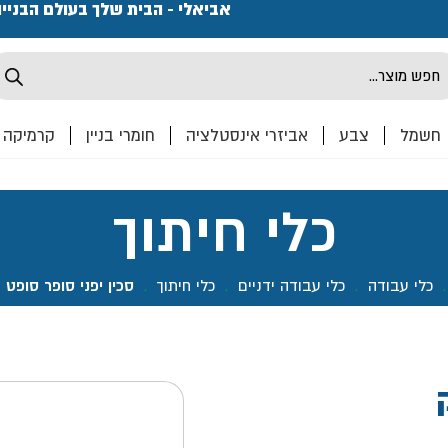
פתחנו חנות ואולם קרמיקה ברחוב המרכבה 2, חולון מחכים
אביאלי - הבית שלך בעולם הבניי
Produ
sea
חשמל
צבע
אביזרי אינסטלציה
חומרי בניין
קרמיקה
כלי חיתוך
כלי עבודה
.
כלי עבודה ידניים
.
כלי חיתוך
.
סכין יפני סופר סופט 18 מ"מ- ביטק