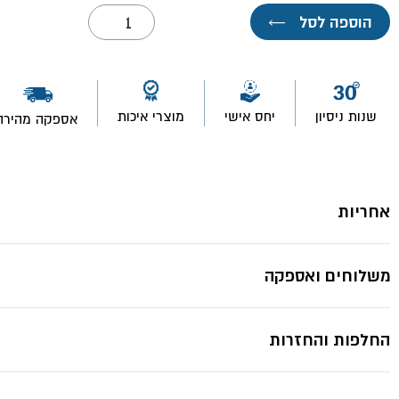
כמות
הוספה לסל
←
של
סכין
יפני
סופר
סופט
18
שנות ניסיון
יחס אישי
מוצרי איכות
אספקה מהירה
מ"מ-
ביטק
אחריות
משלוחים ואספקה
החלפות והחזרות