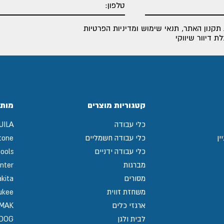
תקנון האתר
,
תנאי שימוש ומדיניות הפרטיות
 דיוור שיווקי
קטגוריות מוצרים
מותג
כלי עבודה
UILA
ין
כלי עבודה חשמליים
tone
כלי עבודה ידניים
ools
מברגות
nter
מסורים
kita
משחזת זווית
ukee
ארגזי כלים
MAK
לבית ולגן
GDOG