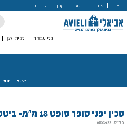
בנייה
ראשי
אודות
בלוג
תקנון
יצירת קשר
לכם!
cts
rch
כלי עבודה
לבית ולגן
ראשי
.
חנות
.
סכין יפני סופר סופט 18 מ"מ- ביטק
מק"ט: 0503422