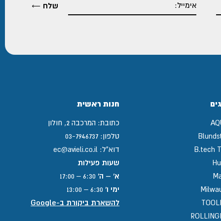
ים
חנות ראשית
AQ
כתובת:
המרכבה 2, חולון
Blunds
טלפון:
03-7946737
B.tech T
דוא"ל:
ec@avieli.co.il
Hu
שעות פעילות
Ma
א' – ה'
6:30 – 17:00
Milwa
ימי ו'
6:30 – 13:00
TOOL
להשארת ביקורת ב-Google
ROLLIN