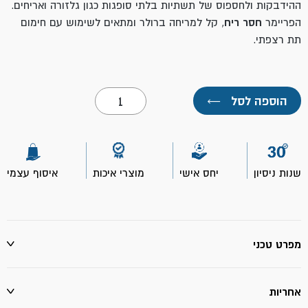
ההידבקות ולחספוס של תשתיות בלתי סופגות כגון גלזורה ואריחים.
הפריימר
חסר ריח
, קל למריחה ברולר ומתאים לשימוש עם חימום
תת רצפתי.
כמות
הוספה לסל
←
של
סיקפלור
פריימר
02-
12
ק"ג
שנות ניסיון
יחס אישי
מוצרי איכות
איסוף עצמי
מפרט טכני
אחריות