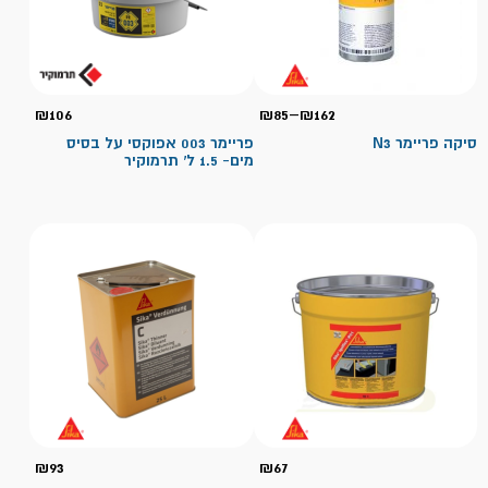
טווח
₪
106
₪
85
–
₪
162
מחירים:
סיקה פריימר N3
פריימר 003 אפוקסי על בסיס
מים- 1.5 ל' תרמוקיר
עד
₪
93
₪
67