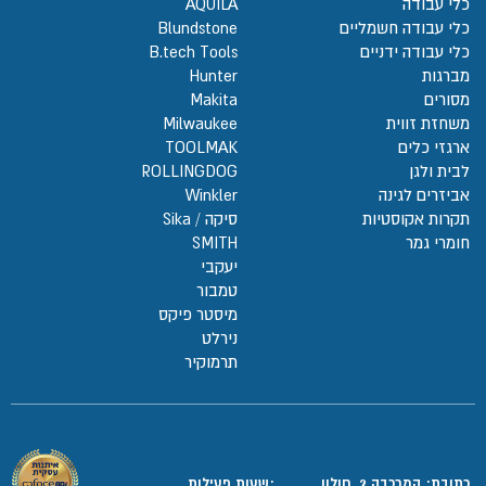
כלי עבודה
AQUILA
כלי עבודה חשמליים
Blundstone
כלי עבודה ידניים
B.tech Tools
מברגות
Hunter
מסורים
Makita
משחזת זווית
Milwaukee
ארגזי כלים
TOOLMAK
לבית ולגן
ROLLINGDOG
אביזרים לגינה
Winkler
תקרות אקוסטיות
סיקה / Sika
חומרי גמר
SMITH
יעקבי
טמבור
מיסטר פיקס
נירלט
תרמוקיר
כתובת: המרכבה 2, חולון
:שעות פעילות