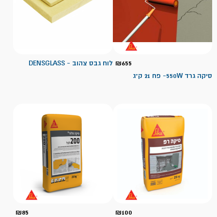
655
₪
לוח גבס צהוב - DENSGLASS
סיקה גרד 550W- פח 21 ק"ג
₪
85
₪
100