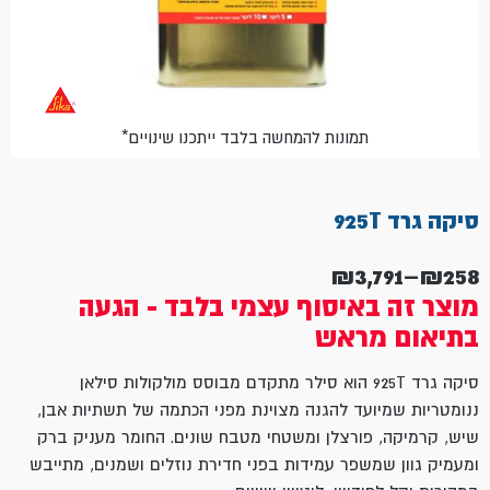
*תמונות להמחשה בלבד ייתכנו שינויים
סיקה גרד 925T
₪
3,791
–
₪
258
טווח
מוצר זה באיסוף עצמי בלבד - הגעה
מחירים:
בתיאום מראש
עד
סיקה גרד 925T הוא סילר מתקדם מבוסס מולקולות סילאן
ננומטריות שמיועד להגנה מצוינת מפני הכתמה של תשתיות אבן,
שיש, קרמיקה, פורצלן ומשטחי מטבח שונים. החומר מעניק ברק
ומעמיק גוון שמשפר עמידות בפני חדירת נוזלים ושמנים, מתייבש