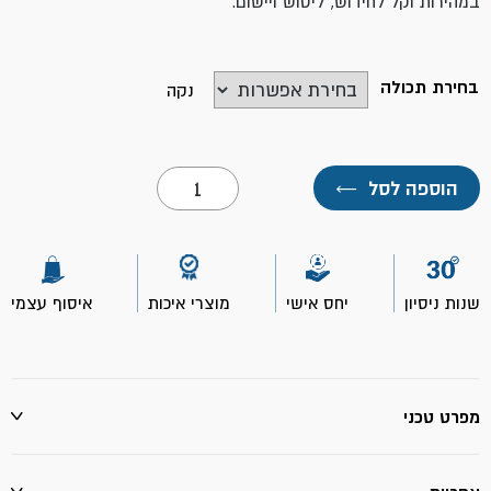
במהירות וקל לחידוש, ליטוש ויישום.
בחירת תכולה
נקה
כמות
הוספה לסל
←
של
סיקה
גרד
925T
שנות ניסיון
יחס אישי
מוצרי איכות
איסוף עצמי
מפרט טכני