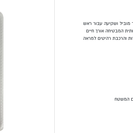
 המאפשר קידוח חור מוביל ושקיעה עבור ראש
 אחת נקייה ומדויקת. המקדחים עשויים פלדת HSS איכותית המבטיחה אורך חיים
רות והרכבת רהיטים למראה
ם המשטח