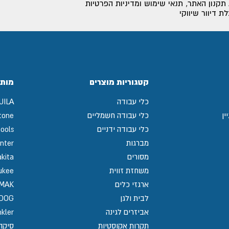
תקנון האתר
,
תנאי שימוש ומדיניות הפרטיות
 דיוור שיווקי
קטגוריות מוצרים
מותג
כלי עבודה
UILA
ין
כלי עבודה חשמליים
tone
כלי עבודה ידניים
ools
מברגות
nter
מסורים
kita
משחזת זווית
ukee
ארגזי כלים
MAK
לבית ולגן
GDOG
אביזרים לגינה
kler
תקרות אקוסטיות
סיקה / 