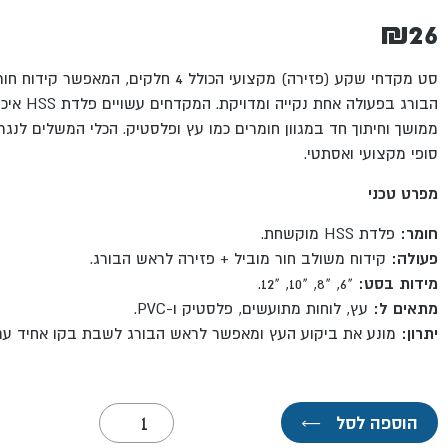
₪
26
סט מקדחי שקע (פזירה) מקצועי הכולל 4 חלקים,
הבורג בפעולה
ממושך וחיתוך חד במגוון חומרים כמו עץ ופלסטיק. הכלי המשלים לנג
סופי מקצועי ואסתטי.
מפרט טכני
חומר:
פלדת HSS מוקשחת.
פעולה:
קידוח משולב חור מוביל + פזירה לראש הבורג.
מידות בסט:
"6, "8, "10, "12.
מתאים ל:
עץ, לוחות מתועשים, פלסטיק ו-PVC.
יתרון:
מונע את ביקוע העץ ומאפשר לראש הבורג לשבת בקו אחיד ע
כמות
הוספה לסל
←
של
סט