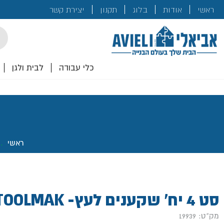
בנייה
ראשי
אודות
בלוג
תקנון
יצירת קשר
לכם!
cts
rch
כלי עבודה
לבית ולגן
ראשי
.
סט 4 יח' שקענים לעץ- TOOLMAK
מק"ט: 19939