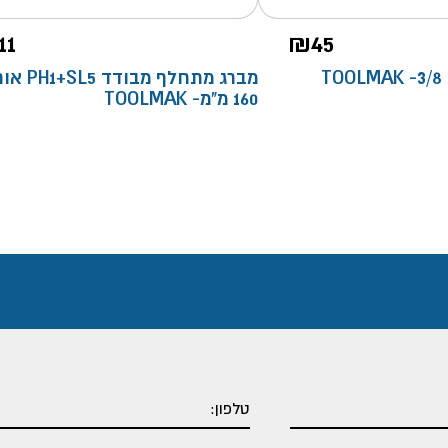
11
₪
45
T
מברג מתחלף מבודד SL5
160 מ"מ- TOOLMAK