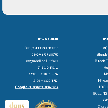
ים
חנות ראשית
AQ
כתובת:
המרכבה 2, חולון
Blunds
טלפון:
03-7946737
B.tech T
דוא"ל:
ec@avieli.co.il
Hu
שעות פעילות
Ma
א' – ה'
6:30 – 17:00
Milwa
ימי ו'
6:30 – 13:00
TOOL
להשארת ביקורת ב-Google
ROLLIN
Win
Sika