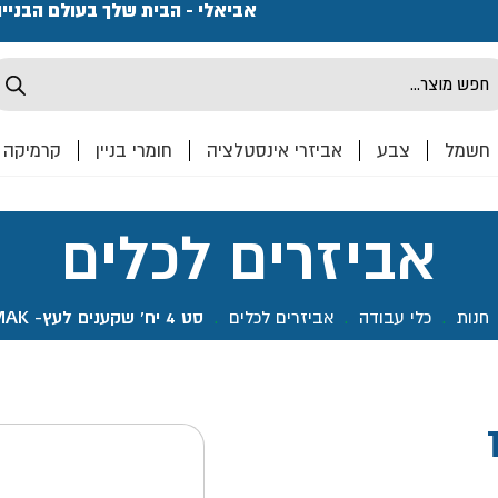
פתחנו חנות ואולם קרמיקה ברחוב המרכבה 2, חולון מחכים
אביאלי - הבית שלך בעולם הבניי
Produ
sea
חשמל
צבע
אביזרי אינסטלציה
חומרי בניין
קרמיקה
אביזרים לכלים
חנות
.
כלי עבודה
.
אביזרים לכלים
.
סט 4 יח' שקענים לעץ- TOOLMAK