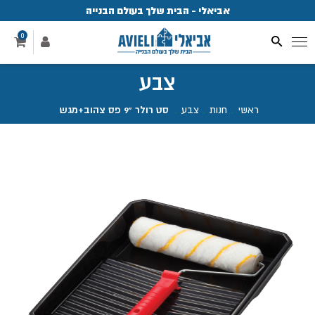
אביאלי - הבית שלך בעולם הבנייה
פ
0
צבע
ראשי
.
חנות
.
צבע
.
סט רולר "9 פס צהוב+מגש