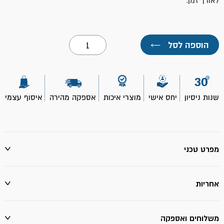
לאורך זמן.
כמות
הוספה לסל
←
של
סופר
גלו
מחוזק
6
גרם
שנות ניסיון
יחס אישי
מוצרי איכות
אספקה מהירה
איסוף עצמי
זוג-
גורילה
מפרט טכני
אחריות
משלוחים ואספקה