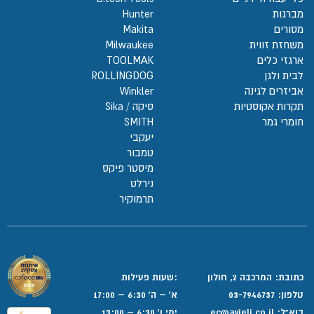
מברגות
Hunter
מסורים
Makita
משחזת זווית
Milwaukee
ארגזי כלים
TOOLMAK
לבית ולגן
ROLLINGDOG
אביזרים לגינה
Winkler
תקרות אקוסטיות
סיקה / Sika
חומרי גמר
SMITH
יעקבי
טמבור
מיסטר פיקס
נירלט
תרמוקיר
כתובת: המרכבה 2, חולון
:שעות פעילות
טלפון:
03-7946737
א' – ה' 6:30 – 17:00
דוא”ל:
ec@avieli.co.il
ימי ו' 6:30 – 13:00