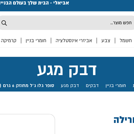
פתחנו חנות ואולם קרמיקה ברחוב המרכבה 2, חולון מחכים
אביאלי - הבית שלך בעולם הבניי
Produ
sea
חשמל
צבע
אביזרי אינסטלציה
חומרי בניין
קרמיקה
דבק מגע
.
חומרי בניין
.
דבקים
.
דבק מגע
.
סופר גלו ג'ל מחוזק 6 גרם (זוג)- גורילה