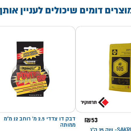
וצרים דומים שיכולים לעניין אותך
53
₪
דבק דו צדדי 2.5 מ' רוחב 12 מ"מ
ממותה
פלסטומר SAKRET 505- שק 25 ק"ג