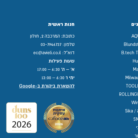
ים
חנות ראשית
AQ
כתובת:
המרכבה 2, חולון
Blunds
טלפון:
03-7946737
B.tech T
דוא"ל:
ec@avieli.co.il
Hu
שעות פעילות
Ma
א' – ה'
6:30 – 17:00
Milwa
ימי ו'
6:30 – 13:00
TOOL
להשארת ביקורת ב-Google
ROLLIN
Win
Sika
S
י
ר