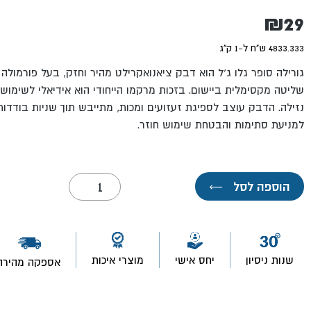
₪
29
4833.333 ש"ח ל-1 ק"ג
גורילה סופר גלו ג'ל הוא דבק ציאנואקרילט מהיר וחזק, בעל פורמול
שליטה מקסימלית ביישום. בזכות מרקמו הייחודי הוא אידיאלי לשימוש
נזילה. הדבק עוצב לספיגת זעזועים ומכות, מתייבש תוך שניות בודדו
למניעת סתימות והבטחת שימוש חוזר.
כמות
הוספה לסל
←
של
סופר
גלו
ג'ל
מחוזק
6
שנות ניסיון
יחס אישי
מוצרי איכות
אספקה מהירה
גרם
(זוג)-
גורילה