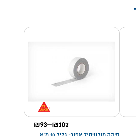
טווח
₪
93
–
₪
102
מחירים:
סיקה מולטיסיל אפור- גליל 10 מ"א