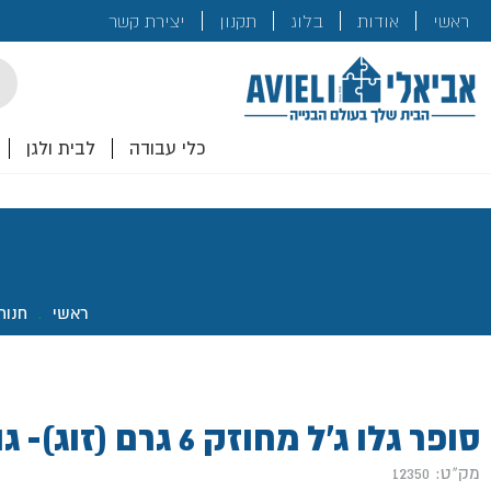
בנייה
ראשי
אודות
בלוג
תקנון
יצירת קשר
לכם!
cts
rch
כלי עבודה
לבית ולגן
ראשי
.
חנות
סופר גלו ג'ל מחוזק 6 גרם (זוג)- גורילה
מק"ט: 12350