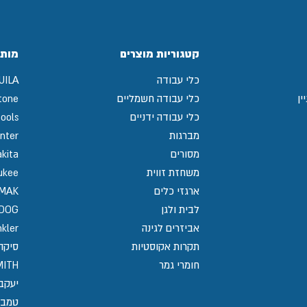
קטגוריות מוצרים
מותג
כלי עבודה
UILA
ין
כלי עבודה חשמליים
tone
כלי עבודה ידניים
ools
מברגות
nter
מסורים
kita
משחזת זווית
ukee
ארגזי כלים
MAK
לבית ולגן
GDOG
אביזרים לגינה
kler
תקרות אקוסטיות
סיקה / 
חומרי גמר
MITH
יעקב
טמבו