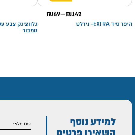
טווח
₪
69
–
₪
142
מחירים:
היפר סיד EXTRA- נירלט
טמבור
עד
למידע נוסף
השאירו פרטים