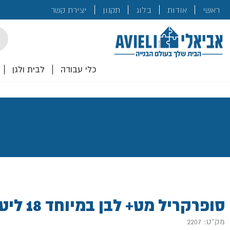
בנייה
ראשי
אודות
בלוג
תקנון
יצירת קשר
לכם!
cts
rch
כלי עבודה
לבית ולגן
סופרקריל מט+ לבן במיוחד 18 ליטר- טמבור
מק"ט: 2207