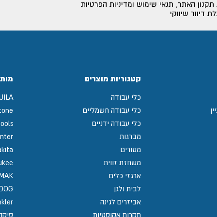
תקנון האתר
,
תנאי שימוש ומדיניות הפרטיות
 דיוור שיווקי
קטגוריות מוצרים
מותג
כלי עבודה
UILA
ין
כלי עבודה חשמליים
tone
כלי עבודה ידניים
ools
מברגות
nter
מסורים
kita
משחזת זווית
ukee
ארגזי כלים
MAK
לבית ולגן
GDOG
אביזרים לגינה
kler
תקרות אקוסטיות
סיקה / 