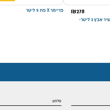
278
₪
פריימר X פח 5 ליטר
גלווצינק צבע עשיר אבץ 2 ליטר-