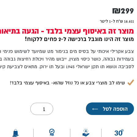
₪
299
16.611 ש"ח ל-1 ליטר
מוצר זה באיסוף עצמי בלבד - הגעה בתיאו
מוצר זה הינו מוגבל ברכישה ל-2 פחים ללקוח!
צבע אקרילי איכותי על בסיס מים בגימור מט שמיועד לשימוש פנימי וח
בעמידות גבוהה, כושר כיסוי מצוין, ייבוש מהיר ויכולת רחיצות גבוהה ב
לסביבה ונושא תו תקן ישראלי 1945 ובעל תו ירוק. מתאים לצביעת קירות, טיח, גבס, בטון ולבנים.
שימו לב מוצרי צבע או כל נוזל שהוא- באיסוף עצמי בלבד!
כמות
הוספה לסל
←
של
סופרקריל
מט+
לבן
במיוחד