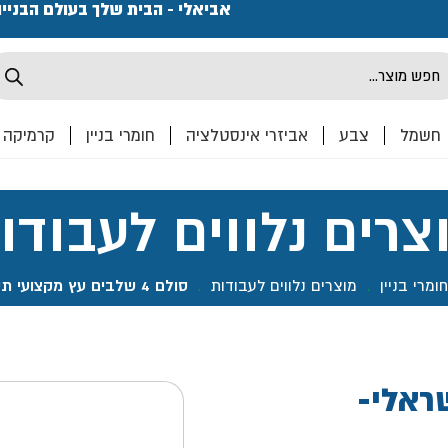
פתחנו חנות ואולם קרמיקה ברחוב המרכבה 2, חולון מחכים
אביאלי - הבית שלך בעולם הבניי
Produ
sea
חשמל
צבע
אביזרי אינסטלציה
חומרי בניין
קרמיקה
צרים נלווים לעבודו
חומרי בניין
.
מוצרים נלווים לעבודות
.
סולם 4 שלבים עץ מקצועי תקן ישראלי- קפרו
ישראלי-