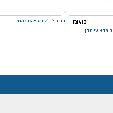
413
₪
סט רולר "9 פס צהוב+מגש
5 שלבים מקצועי תקן