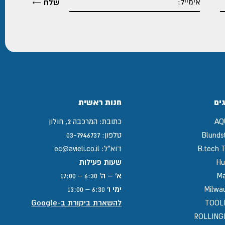
ים
חנות ראשית
AQ
כתובת:
המרכבה 2, חולון
Blunds
טלפון:
03-7946737
B.tech T
דוא"ל:
ec@avieli.co.il
Hu
שעות פעילות
Ma
א' – ה'
6:30 – 17:00
Milwa
ימי ו'
6:30 – 13:00
TOOL
להשארת ביקורת ב-Google
ROLLIN