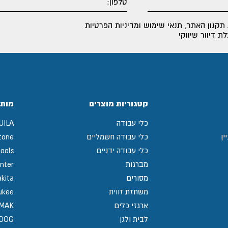
תקנון האתר
,
תנאי שימוש ומדיניות הפרטיות
 דיוור שיווקי
קטגוריות מוצרים
מותג
כלי עבודה
UILA
ין
כלי עבודה חשמליים
tone
כלי עבודה ידניים
ools
מברגות
nter
מסורים
kita
משחזת זווית
ukee
ארגזי כלים
MAK
לבית ולגן
GDOG