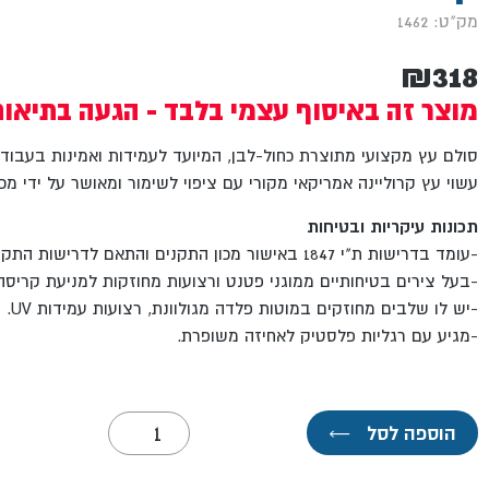
מק"ט: 1462
₪
318
מוצר זה באיסוף עצמי בלבד - הגעה בתיאו
סולם עץ מקצועי מתוצרת כחול-לבן, המיועד לעמידות ואמינות בעבודו
עשוי עץ קרוליינה אמריקאי מקורי עם ציפוי לשימור ומאושר על ידי מכו
תכונות עיקריות ובטיחות
-עומד בדרישות ת"י 1847 באישור מכון התקנים והתאם לדרישות התקן האירופאי ו-EN 131.
-בעל צירים בטיחותיים ממוגני פטנט ורצועות מחוזקות למניעת קריסה.
-יש לו שלבים מחוזקים במוטות פלדה מגולוונת, רצועות עמידות UV.
-מגיע עם רגליות פלסטיק לאחיזה משופרת.
כמות
הוספה לסל
←
של
סולם
4