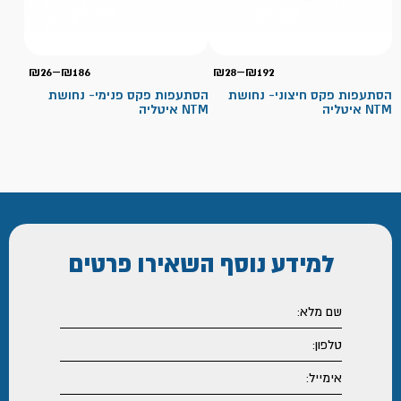
טווח
טווח
₪
26
–
₪
186
₪
28
–
₪
192
מחירים:
מחירי
הסתעפות פקס חיצוני- נחושת
הסתעפות פקס פנימי- נחושת
NTM איטליה
NTM איטליה
עד
עד
למידע נוסף
השאירו פרטים