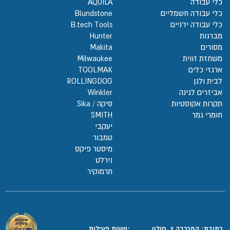
כלי עבודה
AQUILA
כלי עבודה חשמליים
Blundstone
כלי עבודה ידניים
B.tech Tools
מברגות
Hunter
מסורים
Makita
משחזת זווית
Milwaukee
ארגזי כלים
TOOLMAK
לבית ולגן
ROLLINGDOG
אביזרים לגינה
Winkler
תקרות אקוסטיות
סיקה / Sika
חומרי גמר
SMITH
יעקבי
טמבור
מיסטר פיקס
נירלט
תרמוקיר
כתובת: המרכבה 2, חולון
:שעות פעילות