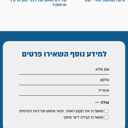
סיקה מונוטופ 910 - שק
שליכט סאטן 181 לבן- שק 25 ק"ג
תרמוקיר
עד
למידע נוסף
השאירו פרטים
מאשר/ת את
תקנון האתר
,
תנאי שימוש ומדיניות הפרטיות
מאשר/ת קבלת דיוור שיווקי