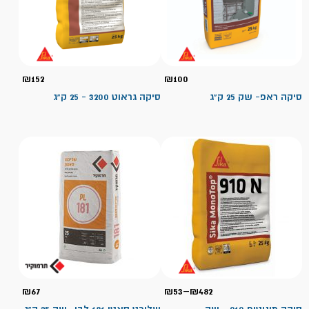
₪
152
₪
100
סיקה ראפ- שק 25 ק"ג
סיקה גראוט 3200 - 25 ק"ג
טווח
₪
67
₪
53
–
₪
482
מחירים: