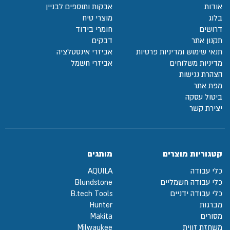
אודות
אבקות ותוספים לבניין
בלוג
מוצרי טיח
דרושים
חומרי בידוד
תקנון אתר
דבקים
תנאי שימוש ומדיניות פרטיות
אביזרי אינסטלציה
מדיניות משלוחים
אביזרי חשמל
הצהרת נגישות
מפת אתר
ביטול עסקה
יצירת קשר
קטגוריות מוצרים
מותגים
כלי עבודה
AQUILA
כלי עבודה חשמליים
Blundstone
כלי עבודה ידניים
B.tech Tools
מברגות
Hunter
מסורים
Makita
משחזת זווית
Milwaukee