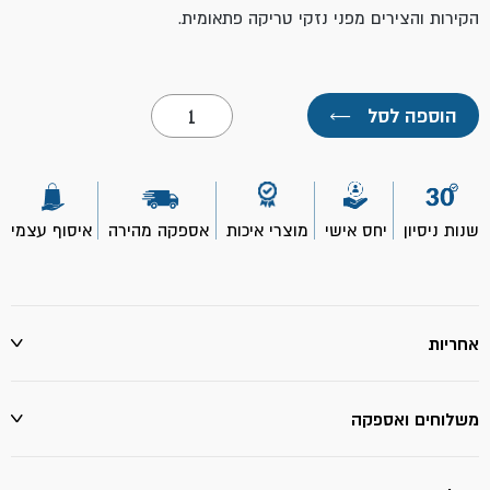
הקירות והצירים מפני נזקי טריקה פתאומית.
כמות
הוספה לסל
←
של
משולש
עוצר
דלת
לבן
25
שנות ניסיון
יחס אישי
מוצרי איכות
אספקה מהירה
איסוף עצמי
מ"מ
*100
(1
יח')
אחריות
משלוחים ואספקה