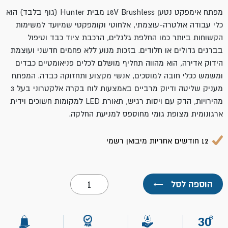
מפתח אימפקט נטען 18V Brushless מבית Hunter (גוף בלבד) הוא
כלי עבודה אולטרה-עוצמתי, אלחוטי וקומפקטי שמיועד למשימות
הקשוחות ביותר כמו החלפת גלגלים, הרכבת ציוד כבד וטיפול
בברגים גדולים או חלודים. בזכות מנוע ללא פחמים חדשני ועוצמת
הידוק אדירה, הוא מהווה תחליף מושלם לכלים פניאומטיים כבדים
ומשמש ככלי חובה למוסכים, אנשי מקצוע ותחזוקה כבדה. המפתח
מעניק שליטה ודיוק מרביים באמצעות לוח בקרה אלקטרוני בעל 3
מהירויות, הדק עם ויסות רגיש, תאורת LED למקומות חשוכים וידית
ארגונומית מצופת גומי מחוספס למניעת החלקה.
12 חודשים אחריות מיבואן רשמי
כמות
הוספה לסל
←
של
מפתח
אימפקט
1000Nm
BL