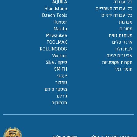
כלי עבודה
AQUILA
כלי עבודה חשמליים
Blundstone
כלי עבודה ידניים
B.tech Tools
מברגות
Hunter
מסורים
Makita
משחזת זווית
Milwaukee
ארגזי כלים
TOOLMAK
לבית ולגן
ROLLINGDOG
אביזרים לגינה
Winkler
תקרות אקוסטיות
סיקה / Sika
חומרי גמר
SMITH
יעקבי
טמבור
מיסטר פיקס
נירלט
תרמוקיר
כתובת: המרכבה 2, חולון
:שעות פעילות