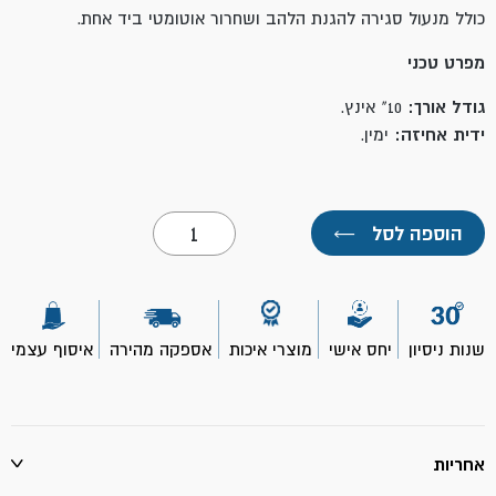
כולל מנעול סגירה להגנת הלהב ושחרור אוטומטי ביד אחת.
מפרט טכני
גודל אורך:
10" אינץ.
ידית אחיזה:
ימין.
כמות
הוספה לסל
←
של
מספרי
פח
10"
CR-
V
שנות ניסיון
יחס אישי
מוצרי איכות
אספקה מהירה
איסוף עצמי
ימין-
TOOLMAK
אחריות