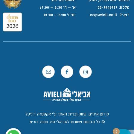
טלפון:
03-7946737
א' – ה' 6:30 – 17:00
דוא”ל:
ec@avieli.co.il
ימי ו' 6:30 – 13:00
קידום אתרים, שיווק ובניית האתר ע"י אקסטרה דיגיטל
© כל הזכויות שמורות לאביאלי טייג 2008 בע״מ
0