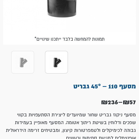
*תמונות להמחשה בלבד ייתכנו שינויים
מסעף 110 – 45° גבריט
₪
236
–
₪
57
טווח
מחירים:
מסעף ניקוז גבריט שחור שמיועדים ליצירת הסתעפויות בקווי
שפכים ודלוחין בשיטת ריתוך אטומה. המסעף מאופיין בעמידות
עד
גבוהה לכימיקלים ולטמפרטורות קיצון, ומבטיחים זרימה הידראולית
אופטימלית למניעת סתימות ורעשים.