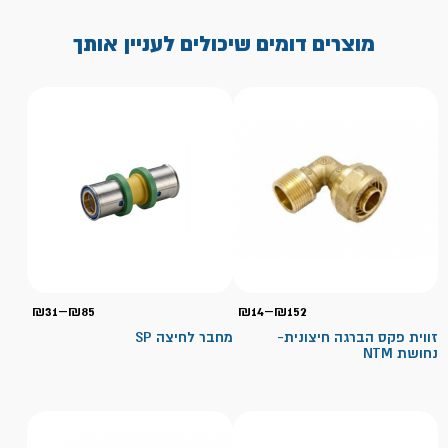
מוצרים דומים שיכולים לעניין אותך
טווח
טווח
₪
31
–
₪
85
₪
14
–
₪
152
מחירים:
מחירי
זווית פקס הברגה חיצונית-
מחבר לחיצה SP
נחושת NTM
עד
עד