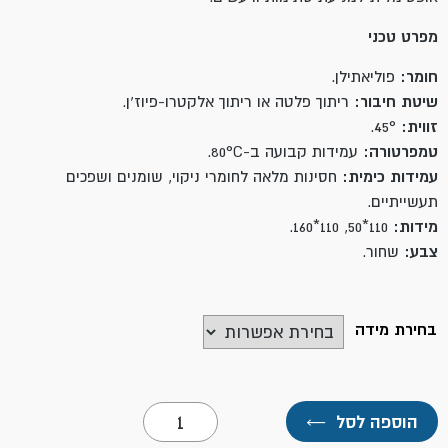
מפרט טכני
חומר:
פוליאתילן.
שיטת חיבור:
ריתוך פלטה או ריתוך אלקטרו-פיוז'ן.
זווית:
45°.
טמפרטורה:
עמידות קבועה ב-80°C.
עמידות כימית:
חסינות מלאה לחומרי ניקוי, שומנים ושפכים
תעשייתיים.
מידות:
110*50, 110*160.
צבע:
שחור.
בחירת מידה
כמות
הוספה לסל
←
של
מסעף