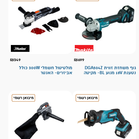
₪
349
₪
699
גוף משחזת זווית DGA504Z
מולטיטול חשמלי 300W כולל
נטענת 18V מנוע BL- מקיטה
אביזרים- האנטר