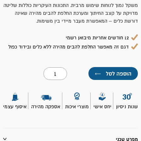
משקל נמוך לנוחות שימוש מרבית. התכונות העיקריות כוללות שליטה
מדויקת על קצב החיתוך ומערכת החלפת להבים מהירה שאינה
דורשת כלים – המאפשרת מעבר מיידי בין משימות.
12 חודשים אחריות מיבואן רשמי
דגם זה מאפשר החלפת להבים מהירה ללא כלים ובידוד כפול
כמות
הוספה לסל
←
של
מסור
חרב
JR3051TK
חשמלי
1200W-
שנות ניסיון
יחס אישי
מוצרי איכות
אספקה מהירה
איסוף עצמי
מקיטה
מפרט טכני