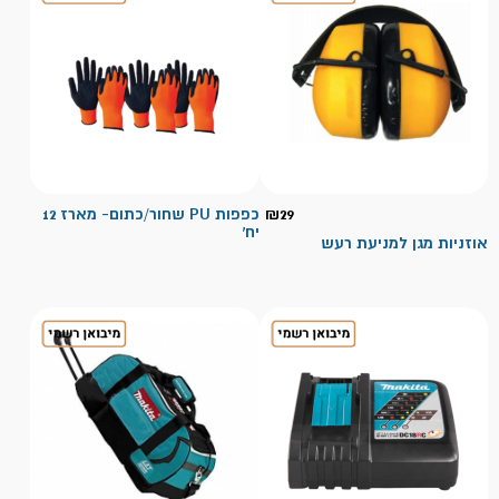
29
₪
כפפות PU שחור/כתום- מארז 12
יח'
אוזניות מגן למניעת רעש