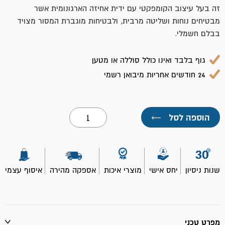
זה בעל עיצוב הקומפקטי עם ידית אחיזה הארגונומית אשר
מבטיחים נוחות ושליטה מרבית, ולבטיחות מוגברת המסור מצויד
בבלם חשמלי.
גוף בלבד ואינו כולל סוללה או מטען
24 חודשים אחריות מיבואן רשמי
כמות
הוספה לסל
←
של
גוף
מסור
חרב
DJR186Z
נטען
שנות ניסיון
יחס אישי
מוצרי איכות
אספקה מהירה
איסוף עצמי
18V-
מקיטה
מפרט טכני