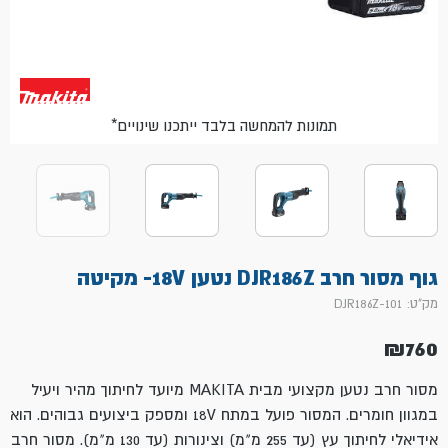
*תמונות להמחשה בלבד ייתכנו שינויים
גוף מסור חרב DJR186Z נטען 18V- מקיטה
מק"ט: 101-DJR186Z
₪
760
מסור חרב נטען מקצועי מבית MAKITA מיועד לחיתוך מהיר ויעיל
במגוון חומרים. המסור פועל במתח 18V ומספק ביצועים גבוהים. הוא
אידיאלי לחיתוך עץ (עד
255
מ"מ) וצינורות (עד
130
מ"מ). מסור חרב